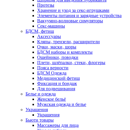
Протезы
Хранение и уход за секс-игрушками
Элементы питания и зарядные устройства
Вакуумно-волновые симуляторы
Секс-машины
БДСМ‚ фетиш
Аксессуары
Кляпы‚ трензели‚ расширители
Очки‚ маски‚ шоры
БДСМ наборы и комплекты
Ошейники‚ поводки
Плети‚ шлёпалки‚ стеки‚ флогеры
Пояса верности
БДСМ Одежда
Медицинский фетиш
Фиксация и бондаж
Для подвешивания
Белье и одежда
Женское бельё
Мужская одежда и белье
Украшения
Украшения
Бьюти товары
Массажеры для лица