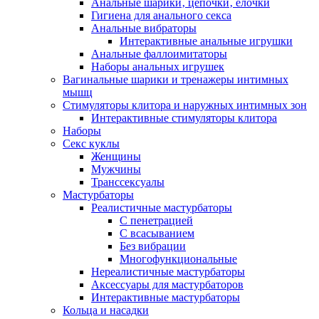
Анальные шарики‚ цепочки‚ елочки
Гигиена для анального секса
Анальные вибраторы
Интерактивные анальные игрушки
Анальные фаллоимитаторы
Наборы анальных игрушек
Вагинальные шарики и тренажеры интимных
мышц
Стимуляторы клитора и наружных интимных зон
Интерактивные стимуляторы клитора
Наборы
Секс куклы
Женщины
Мужчины
Транссексуалы
Мастурбаторы
Реалистичные мастурбаторы
С пенетрацией
С всасыванием
Без вибрации
Многофункциональные
Нереалистичные мастурбаторы
Аксессуары для мастурбаторов
Интерактивные мастурбаторы
Кольца и насадки