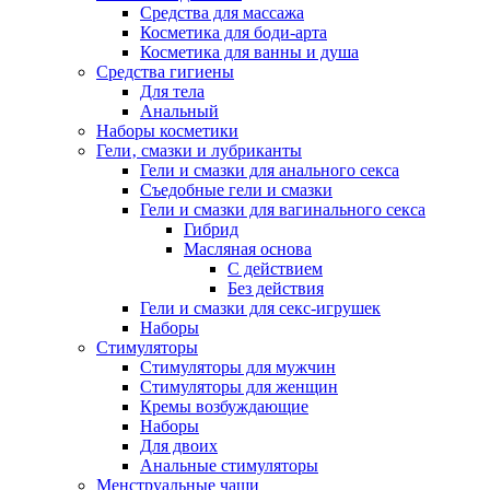
Средства для массажа
Косметика для боди-арта
Косметика для ванны и душа
Средства гигиены
Для тела
Анальный
Наборы косметики
Гели‚ смазки и лубриканты
Гели и смазки для анального секса
Съедобные гели и смазки
Гели и смазки для вагинального секса
Гибрид
Масляная основа
С действием
Без действия
Гели и смазки для секс-игрушек
Наборы
Стимуляторы
Стимуляторы для мужчин
Стимуляторы для женщин
Кремы возбуждающие
Наборы
Для двоих
Анальные стимуляторы
Менструальные чаши