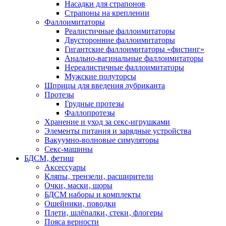
Насадки для страпонов
Страпоны на креплении
Фаллоимитаторы
Реалистичные фаллоимитаторы
Двусторонние фаллоимитаторы
Гигантские фаллоимитаторы «фистинг»
Анально-вагинальные фаллоимитаторы
Нереалистичные фаллоимитаторы
Мужские полуторсы
Шприцы для введения лубриканта
Протезы
Грудные протезы
Фаллопротезы
Хранение и уход за секс-игрушками
Элементы питания и зарядные устройства
Вакуумно-волновые симуляторы
Секс-машины
БДСМ‚ фетиш
Аксессуары
Кляпы‚ трензели‚ расширители
Очки‚ маски‚ шоры
БДСМ наборы и комплекты
Ошейники‚ поводки
Плети‚ шлёпалки‚ стеки‚ флогеры
Пояса верности