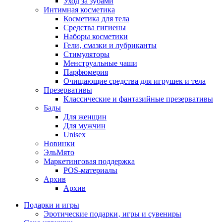
Уход за зубами
Интимная косметика
Косметика для тела
Средства гигиены
Наборы косметики
Гели‚ смазки и лубриканты
Стимуляторы
Менструальные чаши
Парфюмерия
Очищающие средства для игрушек и тела
Презервативы
Классические и фантазийные презервативы
Бады
Для женщин
Для мужчин
Unisex
Новинки
ЭльМято
Маркетинговая поддержка
POS-материалы
Архив
Архив
Подарки и игры
Эротические подарки‚ игры и сувениры