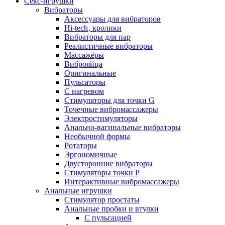
Секс-игрушки
Вибраторы
Аксессуары для вибраторов
Hi-tech‚ кролики
Вибраторы для пар
Реалистичные вибраторы
Массажёры
Виброяйца
Оригинальные
Пульсаторы
С нагревом
Стимуляторы для точки G
Точечные вибромассажеры
Электростимуляторы
Анально-вагинальные вибраторы
Необычной формы
Ротаторы
Эргономичные
Двусторонние вибраторы
Стимуляторы точки P
Интерактивные вибромассажеры
Анальные игрушки
Стимулятор простаты
Анальные пробки и втулки
С пульсацией