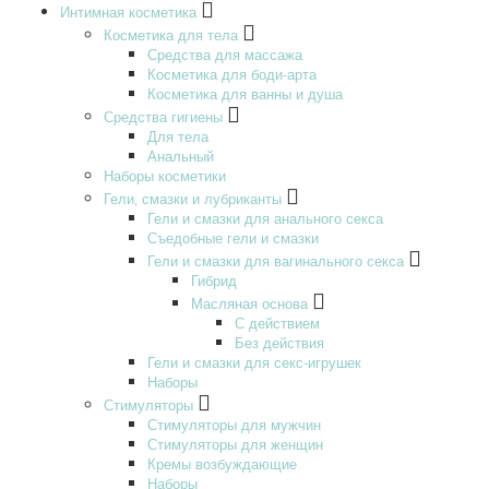
Интимная косметика
Косметика для тела
Средства для массажа
Косметика для боди-арта
Косметика для ванны и душа
Средства гигиены
Для тела
Анальный
Наборы косметики
Гели‚ смазки и лубриканты
Гели и смазки для анального секса
Съедобные гели и смазки
Гели и смазки для вагинального секса
Гибрид
Масляная основа
С действием
Без действия
Гели и смазки для секс-игрушек
Наборы
Стимуляторы
Стимуляторы для мужчин
Стимуляторы для женщин
Кремы возбуждающие
Наборы