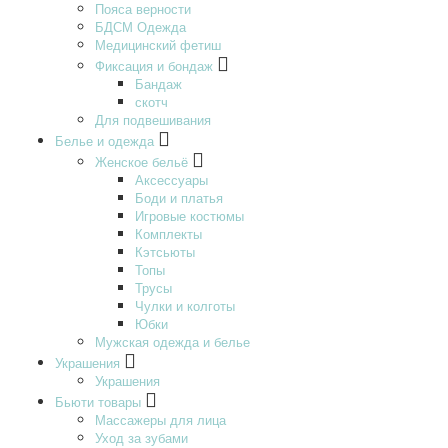
Пояса верности
БДСМ Одежда
Медицинский фетиш
Фиксация и бондаж
Бандаж
скотч
Для подвешивания
Белье и одежда
Женское бельё
Аксессуары
Боди и платья
Игровые костюмы
Комплекты
Кэтсьюты
Топы
Трусы
Чулки и колготы
Юбки
Мужская одежда и белье
Украшения
Украшения
Бьюти товары
Массажеры для лица
Уход за зубами