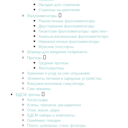
Насадки для страпонов
Страпоны на креплении
Фаллоимитаторы
Реалистичные фаллоимитаторы
Двусторонние фаллоимитаторы
Гигантские фаллоимитаторы «фистинг»
Анально-вагинальные фаллоимитаторы
Нереалистичные фаллоимитаторы
Мужские полуторсы
Шприцы для введения лубриканта
Протезы
Грудные протезы
Фаллопротезы
Хранение и уход за секс-игрушками
Элементы питания и зарядные устройства
Вакуумно-волновые симуляторы
Секс-машины
БДСМ‚ фетиш
Аксессуары
Кляпы‚ трензели‚ расширители
Очки‚ маски‚ шоры
БДСМ наборы и комплекты
Ошейники‚ поводки
Плети‚ шлёпалки‚ стеки‚ флогеры