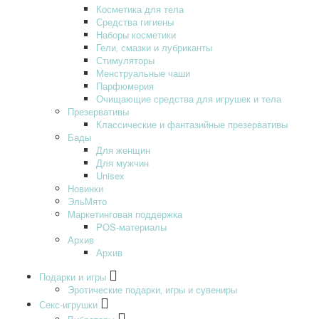
Косметика для тела
Средства гигиены
Наборы косметики
Гели‚ смазки и лубриканты
Стимуляторы
Менструальные чаши
Парфюмерия
Очищающие средства для игрушек и тела
Презервативы
Классические и фантазийные презервативы
Бады
Для женщин
Для мужчин
Unisex
Новинки
ЭльМято
Маркетинговая поддержка
POS-материалы
Архив
Архив
Подарки и игры
Эротические подарки‚ игры и сувениры
Секс-игрушки