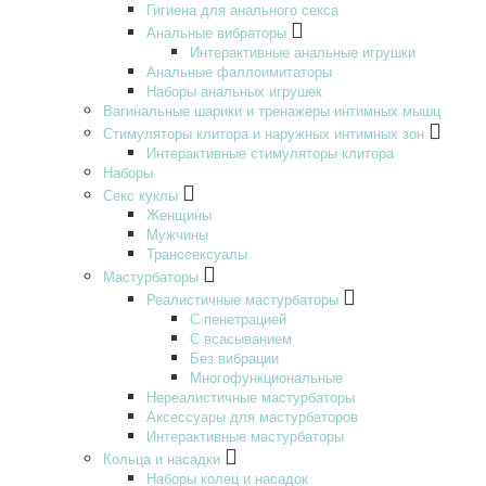
Гигиена для анального секса
Анальные вибраторы
Интерактивные анальные игрушки
Анальные фаллоимитаторы
Наборы анальных игрушек
Вагинальные шарики и тренажеры интимных мышц
Стимуляторы клитора и наружных интимных зон
Интерактивные стимуляторы клитора
Наборы
Секс куклы
Женщины
Мужчины
Транссексуалы
Мастурбаторы
Реалистичные мастурбаторы
С пенетрацией
С всасыванием
Без вибрации
Многофункциональные
Нереалистичные мастурбаторы
Аксессуары для мастурбаторов
Интерактивные мастурбаторы
Кольца и насадки
Наборы колец и насадок