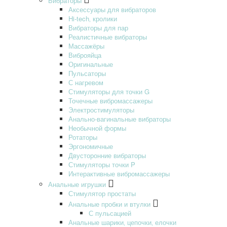
Вибраторы
Аксессуары для вибраторов
Hi-tech‚ кролики
Вибраторы для пар
Реалистичные вибраторы
Массажёры
Виброяйца
Оригинальные
Пульсаторы
С нагревом
Стимуляторы для точки G
Точечные вибромассажеры
Электростимуляторы
Анально-вагинальные вибраторы
Необычной формы
Ротаторы
Эргономичные
Двусторонние вибраторы
Стимуляторы точки P
Интерактивные вибромассажеры
Анальные игрушки
Стимулятор простаты
Анальные пробки и втулки
С пульсацией
Анальные шарики‚ цепочки‚ елочки