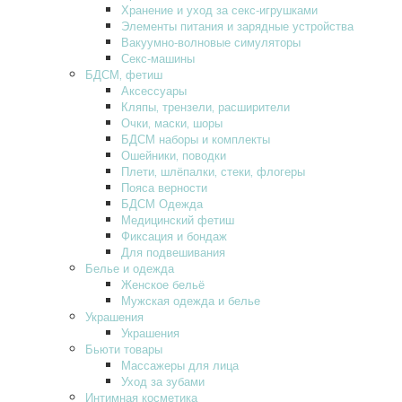
Хранение и уход за секс-игрушками
Элементы питания и зарядные устройства
Вакуумно-волновые симуляторы
Секс-машины
БДСМ‚ фетиш
Аксессуары
Кляпы‚ трензели‚ расширители
Очки‚ маски‚ шоры
БДСМ наборы и комплекты
Ошейники‚ поводки
Плети‚ шлёпалки‚ стеки‚ флогеры
Пояса верности
БДСМ Одежда
Медицинский фетиш
Фиксация и бондаж
Для подвешивания
Белье и одежда
Женское бельё
Мужская одежда и белье
Украшения
Украшения
Бьюти товары
Массажеры для лица
Уход за зубами
Интимная косметика