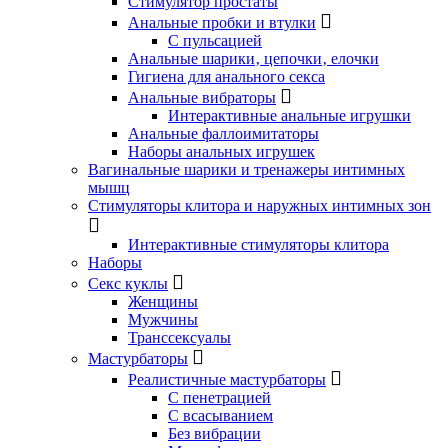
Стимулятор простаты
Анальные пробки и втулки
С пульсацией
Анальные шарики‚ цепочки‚ елочки
Гигиена для анального секса
Анальные вибраторы
Интерактивные анальные игрушки
Анальные фаллоимитаторы
Наборы анальных игрушек
Вагинальные шарики и тренажеры интимных
мышц
Стимуляторы клитора и наружных интимных зон
Интерактивные стимуляторы клитора
Наборы
Секс куклы
Женщины
Мужчины
Транссексуалы
Мастурбаторы
Реалистичные мастурбаторы
С пенетрацией
С всасыванием
Без вибрации