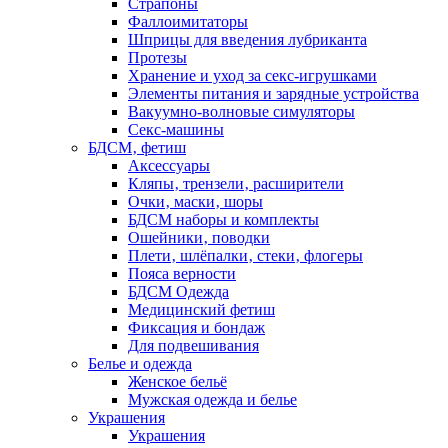
Страпоны
Фаллоимитаторы
Шприцы для введения лубриканта
Протезы
Хранение и уход за секс-игрушками
Элементы питания и зарядные устройства
Вакуумно-волновые симуляторы
Секс-машины
БДСМ‚ фетиш
Аксессуары
Кляпы‚ трензели‚ расширители
Очки‚ маски‚ шоры
БДСМ наборы и комплекты
Ошейники‚ поводки
Плети‚ шлёпалки‚ стеки‚ флогеры
Пояса верности
БДСМ Одежда
Медицинский фетиш
Фиксация и бондаж
Для подвешивания
Белье и одежда
Женское бельё
Мужская одежда и белье
Украшения
Украшения