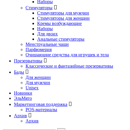
Наборы
Стимуляторы
Стимуляторы для мужчин
Стимуляторы для женщин
Кремы возбуждающие
Наборы
Для двоих
Анальные стимуляторы
Менструальные чаши
Парфюмерия
Очищающие средства для игрушек и тела
Презервативы
Классические и фантазийные презервативы
Бады
Для женщин
Для мужчин
Unisex
Новинки
ЭльМято
Маркетинговая поддержка
POS-материалы
Архив
Архив