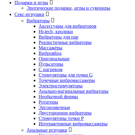
Подарки и игры
Эротические подарки‚ игры и сувениры
Секс-игрушки
Вибраторы
Аксессуары для вибраторов
Hi-tech‚ кролики
Вибраторы для пар
Реалистичные вибраторы
Массажёры
Виброяйца
Оригинальные
Пульсаторы
С нагревом
Стимуляторы для точки G
Точечные вибромассажеры
Электростимуляторы
Анально-вагинальные вибраторы
Необычной формы
Ротаторы
Эргономичные
Двусторонние вибраторы
Стимуляторы точки P
Интерактивные вибромассажеры
Анальные игрушки