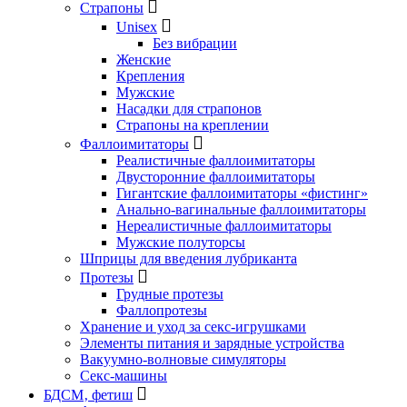
Страпоны
Unisex
Без вибрации
Женские
Крепления
Мужские
Насадки для страпонов
Страпоны на креплении
Фаллоимитаторы
Реалистичные фаллоимитаторы
Двусторонние фаллоимитаторы
Гигантские фаллоимитаторы «фистинг»
Анально-вагинальные фаллоимитаторы
Нереалистичные фаллоимитаторы
Мужские полуторсы
Шприцы для введения лубриканта
Протезы
Грудные протезы
Фаллопротезы
Хранение и уход за секс-игрушками
Элементы питания и зарядные устройства
Вакуумно-волновые симуляторы
Секс-машины
БДСМ‚ фетиш