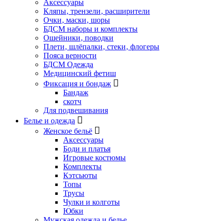
Аксессуары
Кляпы‚ трензели‚ расширители
Очки‚ маски‚ шоры
БДСМ наборы и комплекты
Ошейники‚ поводки
Плети‚ шлёпалки‚ стеки‚ флогеры
Пояса верности
БДСМ Одежда
Медицинский фетиш
Фиксация и бондаж
Бандаж
скотч
Для подвешивания
Белье и одежда
Женское бельё
Аксессуары
Боди и платья
Игровые костюмы
Комплекты
Кэтсьюты
Топы
Трусы
Чулки и колготы
Юбки
Мужская одежда и белье