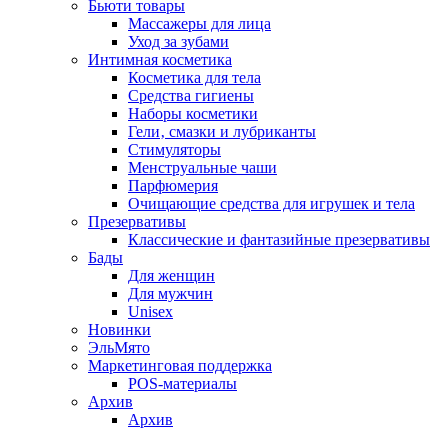
Бьюти товары
Массажеры для лица
Уход за зубами
Интимная косметика
Косметика для тела
Средства гигиены
Наборы косметики
Гели‚ смазки и лубриканты
Стимуляторы
Менструальные чаши
Парфюмерия
Очищающие средства для игрушек и тела
Презервативы
Классические и фантазийные презервативы
Бады
Для женщин
Для мужчин
Unisex
Новинки
ЭльМято
Маркетинговая поддержка
POS-материалы
Архив
Архив