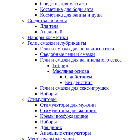
Средства для массажа
Косметика для боди-арта
Косметика для ванны и душа
Средства гигиены
Для тела
Анальный
Наборы косметики
Гели‚ смазки и лубриканты
Гели и смазки для анального секса
Съедобные гели и смазки
Гели и смазки для вагинального секса
Гибрид
Масляная основа
С действием
Без действия
Гели и смазки для секс-игрушек
Наборы
Стимуляторы
Стимуляторы для мужчин
Стимуляторы для женщин
Кремы возбуждающие
Наборы
Для двоих
Анальные стимуляторы
Менструальные чаши