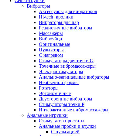
Секс-игрушки
Вибраторы
Аксессуары для вибраторов
Hi-tech‚ кролики
Вибраторы для пар
Реалистичные вибраторы
Массажёры
Виброяйца
Оригинальные
Пульсаторы
С нагревом
Стимуляторы для точки G
Точечные вибромассажеры
Электростимуляторы
Анально-вагинальные вибраторы
Необычной формы
Ротаторы
Эргономичные
Двусторонние вибраторы
Стимуляторы точки P
Интерактивные вибромассажеры
Анальные игрушки
Стимулятор простаты
Анальные пробки и втулки
С пульсацией