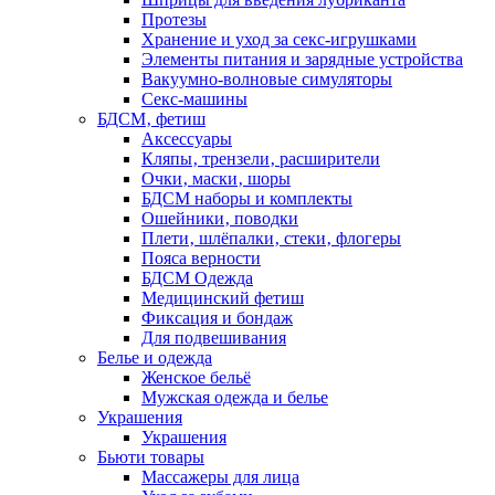
Протезы
Хранение и уход за секс-игрушками
Элементы питания и зарядные устройства
Вакуумно-волновые симуляторы
Секс-машины
БДСМ‚ фетиш
Аксессуары
Кляпы‚ трензели‚ расширители
Очки‚ маски‚ шоры
БДСМ наборы и комплекты
Ошейники‚ поводки
Плети‚ шлёпалки‚ стеки‚ флогеры
Пояса верности
БДСМ Одежда
Медицинский фетиш
Фиксация и бондаж
Для подвешивания
Белье и одежда
Женское бельё
Мужская одежда и белье
Украшения
Украшения
Бьюти товары
Массажеры для лица