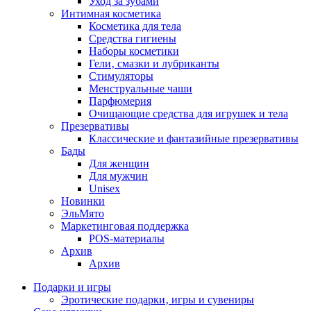
Уход за зубами
Интимная косметика
Косметика для тела
Средства гигиены
Наборы косметики
Гели‚ смазки и лубриканты
Стимуляторы
Менструальные чаши
Парфюмерия
Очищающие средства для игрушек и тела
Презервативы
Классические и фантазийные презервативы
Бады
Для женщин
Для мужчин
Unisex
Новинки
ЭльМято
Маркетинговая поддержка
POS-материалы
Архив
Архив
Подарки и игры
Эротические подарки‚ игры и сувениры