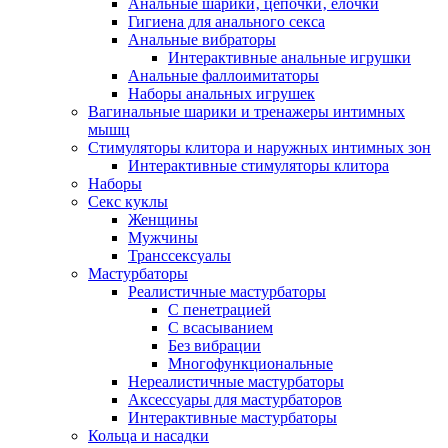
Анальные шарики‚ цепочки‚ елочки
Гигиена для анального секса
Анальные вибраторы
Интерактивные анальные игрушки
Анальные фаллоимитаторы
Наборы анальных игрушек
Вагинальные шарики и тренажеры интимных
мышц
Стимуляторы клитора и наружных интимных зон
Интерактивные стимуляторы клитора
Наборы
Секс куклы
Женщины
Мужчины
Транссексуалы
Мастурбаторы
Реалистичные мастурбаторы
С пенетрацией
С всасыванием
Без вибрации
Многофункциональные
Нереалистичные мастурбаторы
Аксессуары для мастурбаторов
Интерактивные мастурбаторы
Кольца и насадки