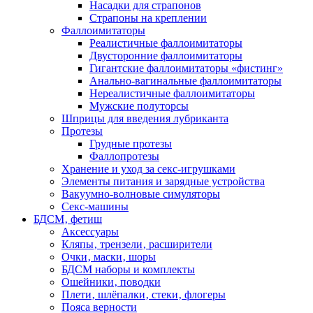
Насадки для страпонов
Страпоны на креплении
Фаллоимитаторы
Реалистичные фаллоимитаторы
Двусторонние фаллоимитаторы
Гигантские фаллоимитаторы «фистинг»
Анально-вагинальные фаллоимитаторы
Нереалистичные фаллоимитаторы
Мужские полуторсы
Шприцы для введения лубриканта
Протезы
Грудные протезы
Фаллопротезы
Хранение и уход за секс-игрушками
Элементы питания и зарядные устройства
Вакуумно-волновые симуляторы
Секс-машины
БДСМ‚ фетиш
Аксессуары
Кляпы‚ трензели‚ расширители
Очки‚ маски‚ шоры
БДСМ наборы и комплекты
Ошейники‚ поводки
Плети‚ шлёпалки‚ стеки‚ флогеры
Пояса верности