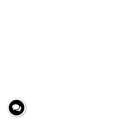
Каталог
Инфо
Подарки и игры
Глав
Секс-игрушки
Дост
БДСМ‚ фетиш
Кон
Белье и одежда
Кон
Украшения
Блог
Бьюти товары
Возв
Интимная косметика
Презервативы
Бады
Новинки
ЭльМято
Маркетинговая поддержка
Архив
© 2026 Top — Love™