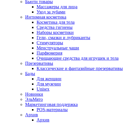
Бьюти товары
Массажеры для лица
Уход за зубами
Интимная косметика
Косметика для тела
Средства гигиены
Наборы косметики
Гели‚ смазки и лубриканты
Стимуляторы
Менструальные чаши
Парфюмерия
Очищающие средства для игрушек и тела
Презервативы
Классические и фантазийные презервативы
Бады
Для женщин
Для мужчин
Unisex
Новинки
ЭльМято
Маркетинговая поддержка
POS-материалы
Архив
Архив