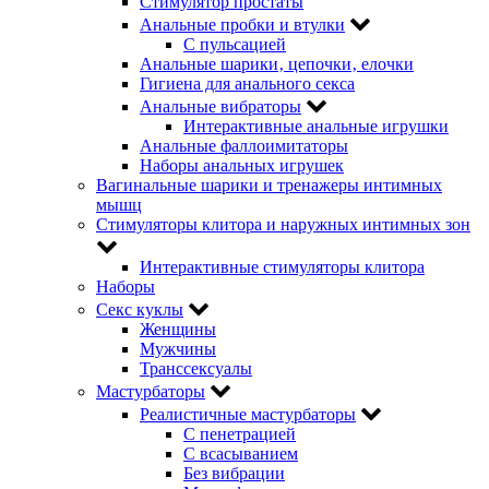
Стимулятор простаты
Анальные пробки и втулки
С пульсацией
Анальные шарики‚ цепочки‚ елочки
Гигиена для анального секса
Анальные вибраторы
Интерактивные анальные игрушки
Анальные фаллоимитаторы
Наборы анальных игрушек
Вагинальные шарики и тренажеры интимных
мышц
Стимуляторы клитора и наружных интимных зон
Интерактивные стимуляторы клитора
Наборы
Секс куклы
Женщины
Мужчины
Транссексуалы
Мастурбаторы
Реалистичные мастурбаторы
С пенетрацией
С всасыванием
Без вибрации