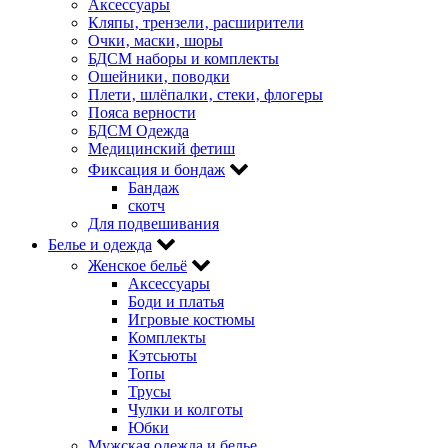
Аксессуары
Кляпы‚ трензели‚ расширители
Очки‚ маски‚ шоры
БДСМ наборы и комплекты
Ошейники‚ поводки
Плети‚ шлёпалки‚ стеки‚ флогеры
Пояса верности
БДСМ Одежда
Медицинский фетиш
Фиксация и бондаж
Бандаж
скотч
Для подвешивания
Белье и одежда
Женское бельё
Аксессуары
Боди и платья
Игровые костюмы
Комплекты
Кэтсьюты
Топы
Трусы
Чулки и колготы
Юбки
Мужская одежда и белье