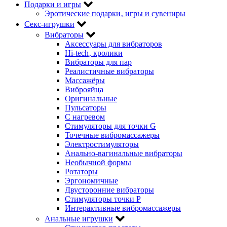
Подарки и игры
Эротические подарки‚ игры и сувениры
Секс-игрушки
Вибраторы
Аксессуары для вибраторов
Hi-tech‚ кролики
Вибраторы для пар
Реалистичные вибраторы
Массажёры
Виброяйца
Оригинальные
Пульсаторы
С нагревом
Стимуляторы для точки G
Точечные вибромассажеры
Электростимуляторы
Анально-вагинальные вибраторы
Необычной формы
Ротаторы
Эргономичные
Двусторонние вибраторы
Стимуляторы точки P
Интерактивные вибромассажеры
Анальные игрушки