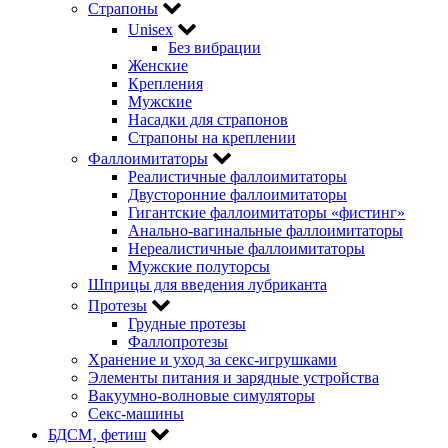
Страпоны
Unisex
Без вибрации
Женские
Крепления
Мужские
Насадки для страпонов
Страпоны на креплении
Фаллоимитаторы
Реалистичные фаллоимитаторы
Двусторонние фаллоимитаторы
Гигантские фаллоимитаторы «фистинг»
Анально-вагинальные фаллоимитаторы
Нереалистичные фаллоимитаторы
Мужские полуторсы
Шприцы для введения лубриканта
Протезы
Грудные протезы
Фаллопротезы
Хранение и уход за секс-игрушками
Элементы питания и зарядные устройства
Вакуумно-волновые симуляторы
Секс-машины
БДСМ‚ фетиш