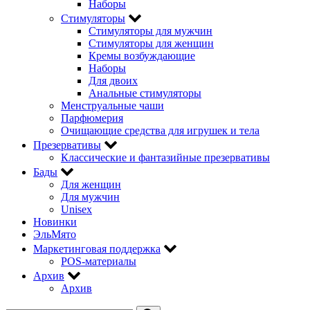
Наборы
Стимуляторы
Стимуляторы для мужчин
Стимуляторы для женщин
Кремы возбуждающие
Наборы
Для двоих
Анальные стимуляторы
Менструальные чаши
Парфюмерия
Очищающие средства для игрушек и тела
Презервативы
Классические и фантазийные презервативы
Бады
Для женщин
Для мужчин
Unisex
Новинки
ЭльМято
Маркетинговая поддержка
POS-материалы
Архив
Архив