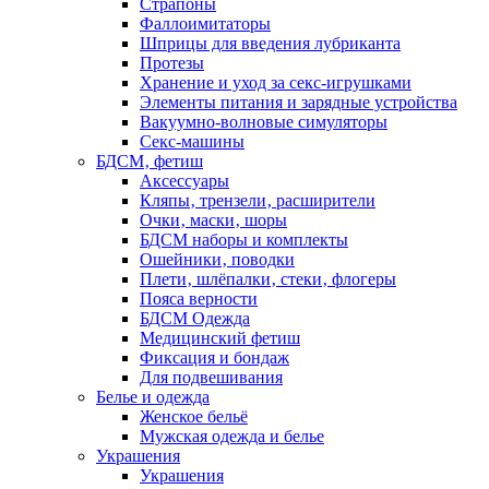
Страпоны
Фаллоимитаторы
Шприцы для введения лубриканта
Протезы
Хранение и уход за секс-игрушками
Элементы питания и зарядные устройства
Вакуумно-волновые симуляторы
Секс-машины
БДСМ‚ фетиш
Аксессуары
Кляпы‚ трензели‚ расширители
Очки‚ маски‚ шоры
БДСМ наборы и комплекты
Ошейники‚ поводки
Плети‚ шлёпалки‚ стеки‚ флогеры
Пояса верности
БДСМ Одежда
Медицинский фетиш
Фиксация и бондаж
Для подвешивания
Белье и одежда
Женское бельё
Мужская одежда и белье
Украшения
Украшения