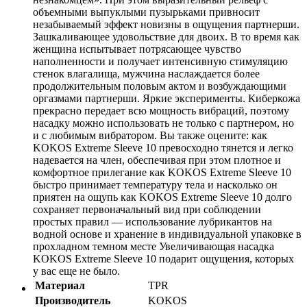
объемными выпуклыми пузырьками привносит
незабываемый эффект новизны в ощущения партнерши.
Зашкаливающее удовольствие для двоих. В то время как
женщина испытывает потрясающее чувство
наполненности и получает интенсивную стимуляцию
стенок влагалища, мужчина наслаждается более
продолжительным половым актом и возбуждающими
оргазмами партнерши. Яркие эксперименты. Киберкожа
прекрасно передает всю мощность вибраций, поэтому
насадку можно использовать не только с партнером, но
и с любимым вибратором. Вы также оцените: как
KOKOS Extreme Sleeve 10 превосходно тянется и легко
надевается на член, обеспечивая при этом плотное и
комфортное прилегание как KOKOS Extreme Sleeve 10
быстро принимает температуру тела и насколько он
приятен на ощупь как KOKOS Extreme Sleeve 10 долго
сохраняет первоначальный вид при соблюдении
простых правил — использование лубрикантов на
водной основе и хранение в индивидуальной упаковке в
прохладном темном месте Увеличивающая насадка
KOKOS Extreme Sleeve 10 подарит ощущения, которых
у вас еще не было.
Материал
TPR
Производитель
KOKOS