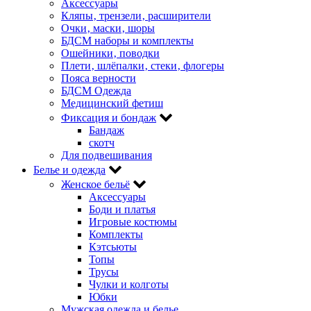
Аксессуары
Кляпы‚ трензели‚ расширители
Очки‚ маски‚ шоры
БДСМ наборы и комплекты
Ошейники‚ поводки
Плети‚ шлёпалки‚ стеки‚ флогеры
Пояса верности
БДСМ Одежда
Медицинский фетиш
Фиксация и бондаж
Бандаж
скотч
Для подвешивания
Белье и одежда
Женское бельё
Аксессуары
Боди и платья
Игровые костюмы
Комплекты
Кэтсьюты
Топы
Трусы
Чулки и колготы
Юбки
Мужская одежда и белье