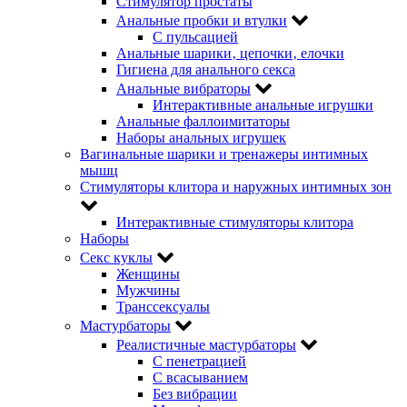
Стимулятор простаты
Анальные пробки и втулки
С пульсацией
Анальные шарики‚ цепочки‚ елочки
Гигиена для анального секса
Анальные вибраторы
Интерактивные анальные игрушки
Анальные фаллоимитаторы
Наборы анальных игрушек
Вагинальные шарики и тренажеры интимных
мышц
Стимуляторы клитора и наружных интимных зон
Интерактивные стимуляторы клитора
Наборы
Секс куклы
Женщины
Мужчины
Транссексуалы
Мастурбаторы
Реалистичные мастурбаторы
С пенетрацией
С всасыванием
Без вибрации