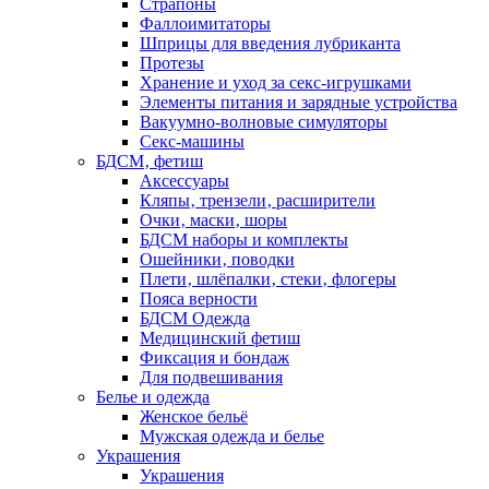
Страпоны
Фаллоимитаторы
Шприцы для введения лубриканта
Протезы
Хранение и уход за секс-игрушками
Элементы питания и зарядные устройства
Вакуумно-волновые симуляторы
Секс-машины
БДСМ‚ фетиш
Аксессуары
Кляпы‚ трензели‚ расширители
Очки‚ маски‚ шоры
БДСМ наборы и комплекты
Ошейники‚ поводки
Плети‚ шлёпалки‚ стеки‚ флогеры
Пояса верности
БДСМ Одежда
Медицинский фетиш
Фиксация и бондаж
Для подвешивания
Белье и одежда
Женское бельё
Мужская одежда и белье
Украшения
Украшения