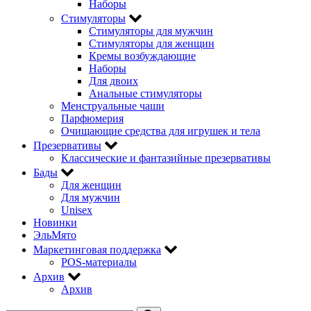
Наборы
Стимуляторы
Стимуляторы для мужчин
Стимуляторы для женщин
Кремы возбуждающие
Наборы
Для двоих
Анальные стимуляторы
Менструальные чаши
Парфюмерия
Очищающие средства для игрушек и тела
Презервативы
Классические и фантазийные презервативы
Бады
Для женщин
Для мужчин
Unisex
Новинки
ЭльМято
Маркетинговая поддержка
POS-материалы
Архив
Архив