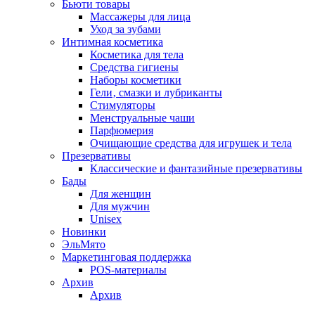
Бьюти товары
Массажеры для лица
Уход за зубами
Интимная косметика
Косметика для тела
Средства гигиены
Наборы косметики
Гели‚ смазки и лубриканты
Стимуляторы
Менструальные чаши
Парфюмерия
Очищающие средства для игрушек и тела
Презервативы
Классические и фантазийные презервативы
Бады
Для женщин
Для мужчин
Unisex
Новинки
ЭльМято
Маркетинговая поддержка
POS-материалы
Архив
Архив