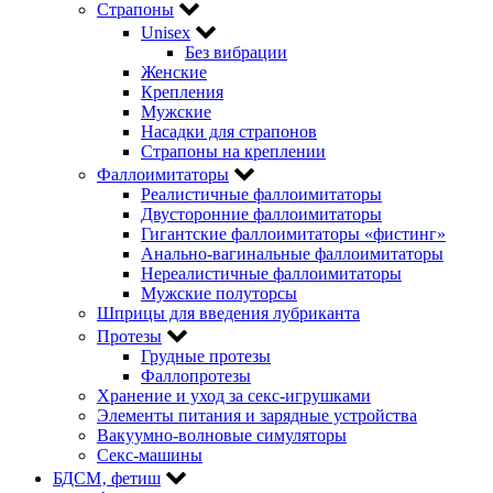
Страпоны
Unisex
Без вибрации
Женские
Крепления
Мужские
Насадки для страпонов
Страпоны на креплении
Фаллоимитаторы
Реалистичные фаллоимитаторы
Двусторонние фаллоимитаторы
Гигантские фаллоимитаторы «фистинг»
Анально-вагинальные фаллоимитаторы
Нереалистичные фаллоимитаторы
Мужские полуторсы
Шприцы для введения лубриканта
Протезы
Грудные протезы
Фаллопротезы
Хранение и уход за секс-игрушками
Элементы питания и зарядные устройства
Вакуумно-волновые симуляторы
Секс-машины
БДСМ‚ фетиш