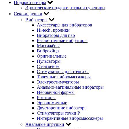
Подарки и игры
Эротические подарки‚ игры и сувениры
Секс-игрушки
Вибраторы
Аксессуары для вибраторов
Hi-tech‚ кролики
Вибраторы для пар
Реалистичные вибраторы
Массажёры
Виброяйца
Оригинальные
Пульсаторы
С нагревом
Стимуляторы для точки G
Точечные вибромассажеры
Электростимуляторы
Анально-вагинальные вибраторы
Необычной формы
Ротаторы
Эргономичные
Двусторонние вибраторы
Стимуляторы точки P
Интерактивные вибромассажеры
Анальные игрушки