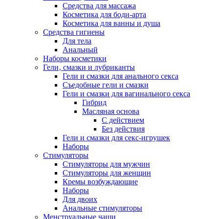
Средства для массажа
Косметика для боди-арта
Косметика для ванны и душа
Средства гигиены
Для тела
Анальный
Наборы косметики
Гели‚ смазки и лубриканты
Гели и смазки для анального секса
Съедобные гели и смазки
Гели и смазки для вагинального секса
Гибрид
Масляная основа
С действием
Без действия
Гели и смазки для секс-игрушек
Наборы
Стимуляторы
Стимуляторы для мужчин
Стимуляторы для женщин
Кремы возбуждающие
Наборы
Для двоих
Анальные стимуляторы
Менструальные чаши