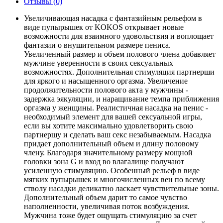
Отзывы (0)
Увеличивающая насадка с фантазийным рельефом в
виде пупырышек от KOKOS открывает новые
возможности для взаимного удовольствия и воплощает
фантазии о внушительном размере пениса.
Увеличенный размер и объем полового члена добавляет
мужчине уверенности в своих сексуальных
возможностях. Дополнительная стимуляция партнерши
для яркого и насыщенного оргазма. Увеличение
продолжительности полового акта у мужчины -
задержка эякуляции, и наращивание темпа приближения
оргазма у женщины. Реалистичная насадка на пенис -
необходимый элемент для вашей сексуальной игры,
если вы хотите максимально удовлетворить свою
партнершу и сделать ваш секс незабываемым. Насадка
придает дополнительный объем и длину половому
члену. Благодаря значительному размеру мощной
головки зона G и вход во влагалище получают
усиленную стимуляцию. Особенный рельеф в виде
мягких пупырышек и многочисленных вен по всему
стволу насадки деликатно ласкает чувствительные зоны.
Дополнительный объем дарит то самое чувство
наполненности, увеличивая поток возбуждения.
Мужчина тоже будет ощущать стимуляцию за счет