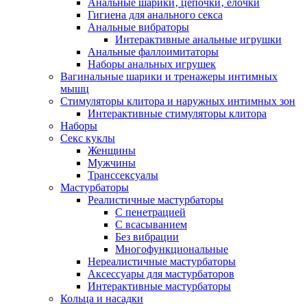
Анальные шарики‚ цепочки‚ елочки
Гигиена для анального секса
Анальные вибраторы
Интерактивные анальные игрушки
Анальные фаллоимитаторы
Наборы анальных игрушек
Вагинальные шарики и тренажеры интимных
мышц
Стимуляторы клитора и наружных интимных зон
Интерактивные стимуляторы клитора
Наборы
Секс куклы
Женщины
Мужчины
Транссексуалы
Мастурбаторы
Реалистичные мастурбаторы
С пенетрацией
С всасыванием
Без вибрации
Многофункциональные
Нереалистичные мастурбаторы
Аксессуары для мастурбаторов
Интерактивные мастурбаторы
Кольца и насадки