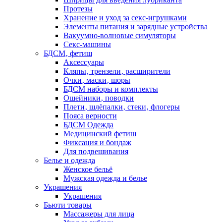
Протезы
Хранение и уход за секс-игрушками
Элементы питания и зарядные устройства
Вакуумно-волновые симуляторы
Секс-машины
БДСМ‚ фетиш
Аксессуары
Кляпы‚ трензели‚ расширители
Очки‚ маски‚ шоры
БДСМ наборы и комплекты
Ошейники‚ поводки
Плети‚ шлёпалки‚ стеки‚ флогеры
Пояса верности
БДСМ Одежда
Медицинский фетиш
Фиксация и бондаж
Для подвешивания
Белье и одежда
Женское бельё
Мужская одежда и белье
Украшения
Украшения
Бьюти товары
Массажеры для лица