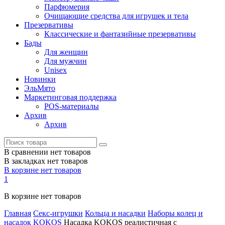
Парфюмерия
Очищающие средства для игрушек и тела
Презервативы
Классические и фантазийные презервативы
Бады
Для женщин
Для мужчин
Unisex
Новинки
ЭльМято
Маркетинговая поддержка
POS-материалы
Архив
Архив
В сравнении нет товаров
В закладках нет товаров
В корзине нет товаров
1
В корзине нет товаров
Главная
Секс-игрушки
Кольца и насадки
Наборы колец и
насадок
KOKOS
Насадка KOKOS реалистичная с