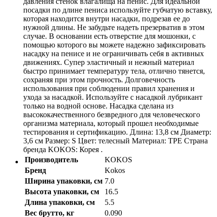
давления стенок влагалища на пенис. Для идеальной
посадки по длине пениса используйте губчатую вставку,
которая находится внутри насадки, подрезав ее до
нужной длины. Не забудьте надеть презерватив в этом
случае. В основании есть отверстие для мошонки, с
помощью которого вы можете надежно зафиксировать
насадку на пенисе и не ограничивать себя в активных
движениях. Супер эластичный и нежный материал
быстро принимает температуру тела, отлично тянется,
сохраняя при этом прочность. Долговечность
использования при соблюдении правил хранения и
ухода за насадкой. Используйте с насадкой лубрикант
только на водной основе. Насадка сделана из
высококачественного безвредного для человеческого
организма материала, который прошел необходимые
тестирования и сертификацию. Длина: 13,8 см Диаметр:
3,6 см Размер: S Цвет: телесный Материал: TPE Страна
бренда KOKOS: Корея .
Производитель
KOKOS
Бренд
Kokos
Ширина упаковки, см
7.0
Высота упаковки, см
16.5
Длина упаковки, см
5.5
Вес брутто, кг
0.090