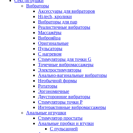
Секс-игрушки
Вибраторы
Аксессуары для вибраторов
Hi-tech‚ кролики
Вибраторы для пар
Реалистичные вибраторы
Массажёры
Виброяйца
Оригинальные
Пульсаторы
С нагревом
Стимуляторы для точки G
Точечные вибромассажеры
Электростимуляторы
Анально-вагинальные вибраторы
Необычной формы
Ротаторы
Эргономичные
Двусторонние вибраторы
Стимуляторы точки P
Интерактивные вибромассажеры
Анальные игрушки
Стимулятор простаты
Анальные пробки и втулки
С пульсацией