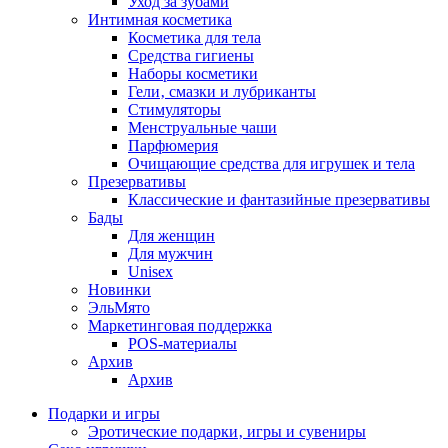
Уход за зубами
Интимная косметика
Косметика для тела
Средства гигиены
Наборы косметики
Гели‚ смазки и лубриканты
Стимуляторы
Менструальные чаши
Парфюмерия
Очищающие средства для игрушек и тела
Презервативы
Классические и фантазийные презервативы
Бады
Для женщин
Для мужчин
Unisex
Новинки
ЭльМято
Маркетинговая поддержка
POS-материалы
Архив
Архив
Подарки и игры
Эротические подарки‚ игры и сувениры