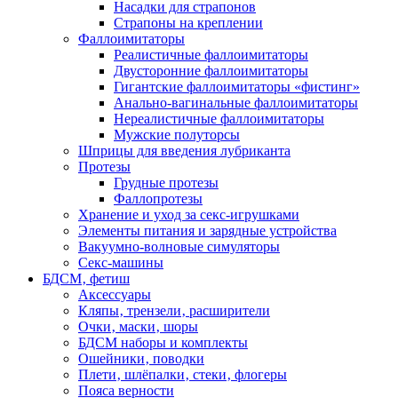
Насадки для страпонов
Страпоны на креплении
Фаллоимитаторы
Реалистичные фаллоимитаторы
Двусторонние фаллоимитаторы
Гигантские фаллоимитаторы «фистинг»
Анально-вагинальные фаллоимитаторы
Нереалистичные фаллоимитаторы
Мужские полуторсы
Шприцы для введения лубриканта
Протезы
Грудные протезы
Фаллопротезы
Хранение и уход за секс-игрушками
Элементы питания и зарядные устройства
Вакуумно-волновые симуляторы
Секс-машины
БДСМ‚ фетиш
Аксессуары
Кляпы‚ трензели‚ расширители
Очки‚ маски‚ шоры
БДСМ наборы и комплекты
Ошейники‚ поводки
Плети‚ шлёпалки‚ стеки‚ флогеры
Пояса верности