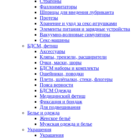
Страпоны
Фаллоимитаторы
Шприцы для введения лубриканта
Протезы
Хранение и уход за секс-игрушками
Элементы питания и зарядные устройства
Вакуумно-волновые симуляторы
Секс-машины
БДСМ‚ фетиш
Аксессуары
Кляпы‚ трензели‚ расширители
Очки‚ маски‚ шоры
БДСМ наборы и комплекты
Ошейники‚ поводки
Плети‚ шлёпалки‚ стеки‚ флогеры
Пояса верности
БДСМ Одежда
Медицинский фетиш
Фиксация и бондаж
Для подвешивания
Белье и одежда
Женское бельё
Мужская одежда и белье
Украшения
Украшения