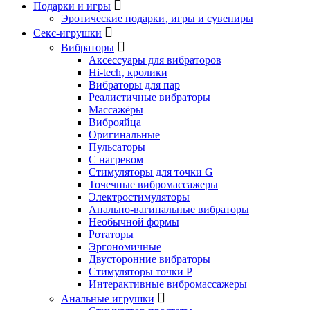
Подарки и игры
Эротические подарки‚ игры и сувениры
Секс-игрушки
Вибраторы
Аксессуары для вибраторов
Hi-tech‚ кролики
Вибраторы для пар
Реалистичные вибраторы
Массажёры
Виброяйца
Оригинальные
Пульсаторы
С нагревом
Стимуляторы для точки G
Точечные вибромассажеры
Электростимуляторы
Анально-вагинальные вибраторы
Необычной формы
Ротаторы
Эргономичные
Двусторонние вибраторы
Стимуляторы точки P
Интерактивные вибромассажеры
Анальные игрушки