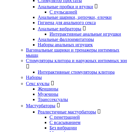
Стимулятор простаты
Анальные пробки и втулки
С пульсацией
Анальные шарики‚ цепочки‚ елочки
Гигиена для анального секса
Анальные вибраторы
Интерактивные анальные игрушки
Анальные фаллоимитаторы
Наборы анальных игрушек
Вагинальные шарики и тренажеры интимных
мышц
Стимуляторы клитора и наружных интимных зон
Интерактивные стимуляторы клитора
Наборы
Секс куклы
Женщины
Мужчины
Транссексуалы
Мастурбаторы
Реалистичные мастурбаторы
С пенетрацией
С всасыванием
Без вибрации