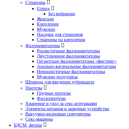
Страпоны
Unisex
Без вибрации
Женские
Крепления
Мужские
Насадки для страпонов
Страпоны на креплении
Фаллоимитаторы
Реалистичные фаллоимитаторы
Двусторонние фаллоимитаторы
Гигантские фаллоимитаторы «фистинг»
Анально-вагинальные фаллоимитаторы
Нереалистичные фаллоимитаторы
Мужские полуторсы
Шприцы для введения лубриканта
Протезы
Грудные протезы
Фаллопротезы
Хранение и уход за секс-игрушками
Элементы питания и зарядные устройства
Вакуумно-волновые симуляторы
Секс-машины
БДСМ‚ фетиш