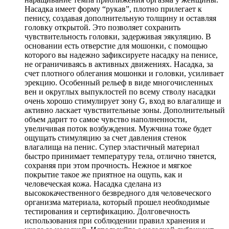
Насадка имеет форму “рукав”, плотно прилегает к
пенису, создавая дополнительную толщину и оставляя
головку открытой. Это позволяет сохранить
чувствительность головки, задерживая эякуляцию. В
основании есть отверстие для мошонки, с помощью
которого вы надежно зафиксируете насадку на пенисе,
не ограничиваясь в активных движениях. Насадка, за
счет плотного облегания мошонки и головки, усиливает
эрекцию. Особенный рельеф в виде многочисленных
вен и округлых выпуклостей по всему стволу насадки
очень хорошо стимулирует зону G, вход во влагалище и
активно ласкает чувствительные зоны. Дополнительный
объем дарит то самое чувство наполненности,
увеличивая поток возбуждения. Мужчина тоже будет
ощущать стимуляцию за счет давления стенок
влагалища на пенис. Супер эластичный материал
быстро принимает температуру тела, отлично тянется,
сохраняя при этом прочность. Нежное и мягкое
покрытие такое же приятное на ощупь, как и
человеческая кожа. Насадка сделана из
высококачественного безвредного для человеческого
организма материала, который прошел необходимые
тестирования и сертификацию. Долговечность
использования при соблюдении правил хранения и