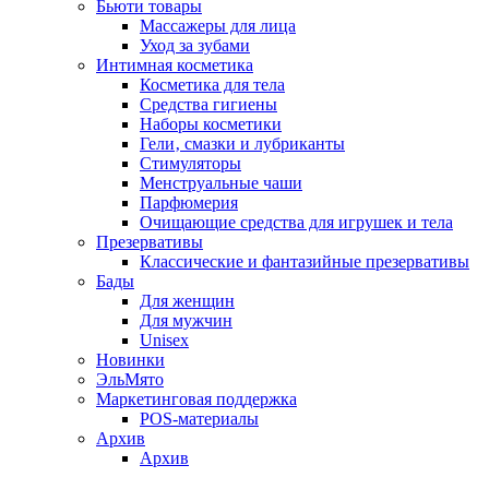
Бьюти товары
Массажеры для лица
Уход за зубами
Интимная косметика
Косметика для тела
Средства гигиены
Наборы косметики
Гели‚ смазки и лубриканты
Стимуляторы
Менструальные чаши
Парфюмерия
Очищающие средства для игрушек и тела
Презервативы
Классические и фантазийные презервативы
Бады
Для женщин
Для мужчин
Unisex
Новинки
ЭльМято
Маркетинговая поддержка
POS-материалы
Архив
Архив