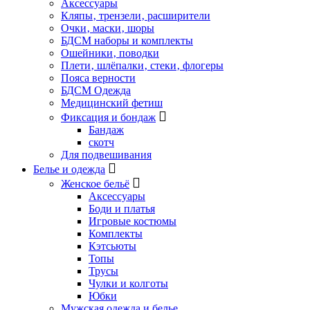
Аксессуары
Кляпы‚ трензели‚ расширители
Очки‚ маски‚ шоры
БДСМ наборы и комплекты
Ошейники‚ поводки
Плети‚ шлёпалки‚ стеки‚ флогеры
Пояса верности
БДСМ Одежда
Медицинский фетиш
Фиксация и бондаж
Бандаж
скотч
Для подвешивания
Белье и одежда
Женское бельё
Аксессуары
Боди и платья
Игровые костюмы
Комплекты
Кэтсьюты
Топы
Трусы
Чулки и колготы
Юбки
Мужская одежда и белье