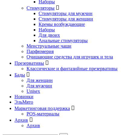
Наборы
Стимуляторы
Стимуляторы для мужчин
Стимуляторы для женщин
Кремы возбуждающие
Наборы
Для двоих
Анальные стимуляторы
Менструальные чаши
Парфюмерия
Очищающие средства для игрушек и тела
Презервативы
Классические и фантазийные презервативы
Бады
Для женщин
Для мужчин
Unisex
Новинки
ЭльМято
Маркетинговая поддержка
POS-материалы
Архив
Архив