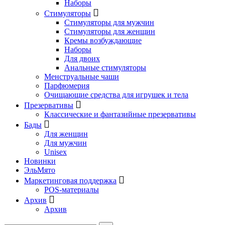
Наборы
Стимуляторы
Стимуляторы для мужчин
Стимуляторы для женщин
Кремы возбуждающие
Наборы
Для двоих
Анальные стимуляторы
Менструальные чаши
Парфюмерия
Очищающие средства для игрушек и тела
Презервативы
Классические и фантазийные презервативы
Бады
Для женщин
Для мужчин
Unisex
Новинки
ЭльМято
Маркетинговая поддержка
POS-материалы
Архив
Архив