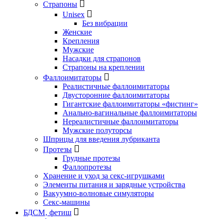
Страпоны
Unisex
Без вибрации
Женские
Крепления
Мужские
Насадки для страпонов
Страпоны на креплении
Фаллоимитаторы
Реалистичные фаллоимитаторы
Двусторонние фаллоимитаторы
Гигантские фаллоимитаторы «фистинг»
Анально-вагинальные фаллоимитаторы
Нереалистичные фаллоимитаторы
Мужские полуторсы
Шприцы для введения лубриканта
Протезы
Грудные протезы
Фаллопротезы
Хранение и уход за секс-игрушками
Элементы питания и зарядные устройства
Вакуумно-волновые симуляторы
Секс-машины
БДСМ‚ фетиш