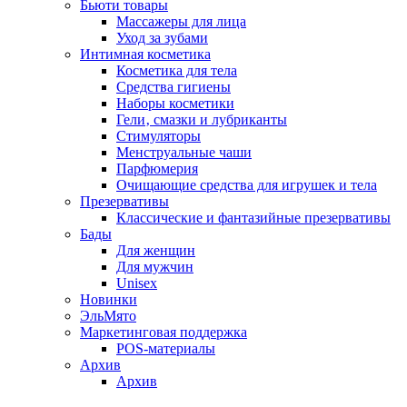
Бьюти товары
Массажеры для лица
Уход за зубами
Интимная косметика
Косметика для тела
Средства гигиены
Наборы косметики
Гели‚ смазки и лубриканты
Стимуляторы
Менструальные чаши
Парфюмерия
Очищающие средства для игрушек и тела
Презервативы
Классические и фантазийные презервативы
Бады
Для женщин
Для мужчин
Unisex
Новинки
ЭльМято
Маркетинговая поддержка
POS-материалы
Архив
Архив