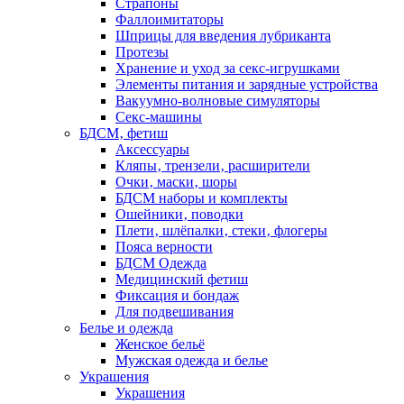
Страпоны
Фаллоимитаторы
Шприцы для введения лубриканта
Протезы
Хранение и уход за секс-игрушками
Элементы питания и зарядные устройства
Вакуумно-волновые симуляторы
Секс-машины
БДСМ‚ фетиш
Аксессуары
Кляпы‚ трензели‚ расширители
Очки‚ маски‚ шоры
БДСМ наборы и комплекты
Ошейники‚ поводки
Плети‚ шлёпалки‚ стеки‚ флогеры
Пояса верности
БДСМ Одежда
Медицинский фетиш
Фиксация и бондаж
Для подвешивания
Белье и одежда
Женское бельё
Мужская одежда и белье
Украшения
Украшения