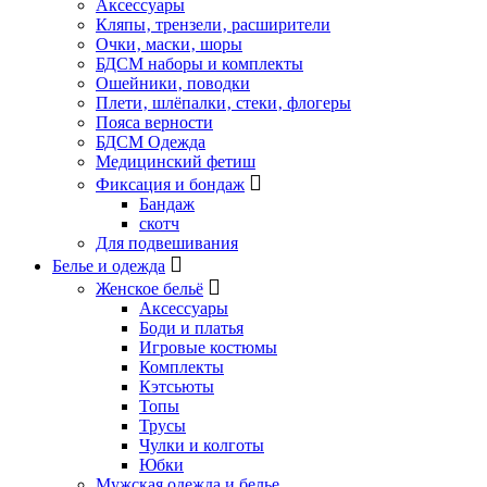
Аксессуары
Кляпы‚ трензели‚ расширители
Очки‚ маски‚ шоры
БДСМ наборы и комплекты
Ошейники‚ поводки
Плети‚ шлёпалки‚ стеки‚ флогеры
Пояса верности
БДСМ Одежда
Медицинский фетиш
Фиксация и бондаж
Бандаж
скотч
Для подвешивания
Белье и одежда
Женское бельё
Аксессуары
Боди и платья
Игровые костюмы
Комплекты
Кэтсьюты
Топы
Трусы
Чулки и колготы
Юбки
Мужская одежда и белье