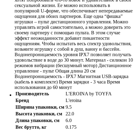
сексуальной жизни. Ее можно использовать в
популярной U-форме, что обеспечивает непередаваемые
ощущения для обоих партнеров. Еще одна “фишка”
игрушки – пульт дистанционного управления. Можно
управлять игрой самостоятельно, а можно доверить это
своему партнеру с помощью пульта. В этом случае
эффект неожиданности добавит пикантности
ощущениям. Чтобы испытать весь спектр удовольствия,
возьмите игрушку с собой в душ, ванну и бассейн.
Водонепроницаемость уровня IPX7 позволяет получать
удовольствие в воде до 30 минут. Материал - силикон 10
режимов вибрации (бесшумный мотор) Дистанционное
управление - пульт Общая длина 20 см
Водонепроницаемость - IPX7 Магнитная USB-зарядка
(кабель в комплекте) Время зарядки - 3 часа Время
использования до 60 минут
Производитель
L'EROINA by TOYFA
Бренд
L'eroina
Ширина упаковки, см
9.5
Высота упаковки, см
22.0
Длина упаковки, см
6.0
Вес брутто, кг
0.175