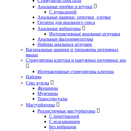
Стимулятор простаты
Анальные пробки и втулки
С пульсацией
Анальные шарики‚ цепочки‚ елочки
Гигиена для анального секса
Анальные вибраторы
Интерактивные анальные игрушки
Анальные фаллоимитаторы
Наборы анальных игрушек
Вагинальные шарики и тренажеры интимных
мышц
Стимуляторы клитора и наружных интимных зон
Интерактивные стимуляторы клитора
Наборы
Секс куклы
Женщины
Мужчины
Транссексуалы
Мастурбаторы
Реалистичные мастурбаторы
С пенетрацией
С всасыванием
Без вибрации