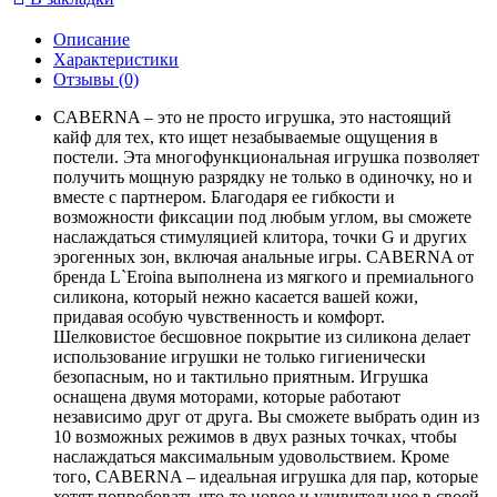
Описание
Характеристики
Отзывы (0)
CABERNA – это не просто игрушка, это настоящий
кайф для тех, кто ищет незабываемые ощущения в
постели. Эта многофункциональная игрушка позволяет
получить мощную разрядку не только в одиночку, но и
вместе с партнером. Благодаря ее гибкости и
возможности фиксации под любым углом, вы сможете
наслаждаться стимуляцией клитора, точки G и других
эрогенных зон, включая анальные игры. CABERNA от
бренда L`Eroina выполнена из мягкого и премиального
силикона, который нежно касается вашей кожи,
придавая особую чувственность и комфорт.
Шелковистое бесшовное покрытие из силикона делает
использование игрушки не только гигиенически
безопасным, но и тактильно приятным. Игрушка
оснащена двумя моторами, которые работают
независимо друг от друга. Вы сможете выбрать один из
10 возможных режимов в двух разных точках, чтобы
наслаждаться максимальным удовольствием. Кроме
того, CABERNA – идеальная игрушка для пар, которые
хотят попробовать что-то новое и удивительное в своей