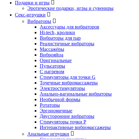
Подарки и игры
Эротические подарки‚ игры и сувениры
Секс-игрушки
Вибраторы
Аксессуары для вибраторов
Hi-tech‚ кролики
Вибраторы для пар
Реалистичные вибраторы
Массажёры
Виброяйца
Оригинальные
Пульсаторы
С нагревом
Стимуляторы для точки G
Точечные вибромассажеры
Электростимуляторы
Анально-вагинальные вибраторы
Необычной формы
Ротаторы
Эргономичные
Двусторонние вибраторы
Стимуляторы точки P
Интерактивные вибромассажеры
Анальные игрушки