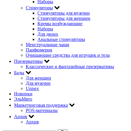
Наборы
Стимуляторы
Стимуляторы для мужчин
Стимуляторы для женщин
Кремы возбуждающие
Наборы
Для двоих
Анальные стимуляторы
Менструальные чаши
Парфюмерия
Очищающие средства для игрушек и тела
Презервативы
Классические и фантазийные презервативы
Бады
Для женщин
Для мужчин
Unisex
Новинки
ЭльМято
Маркетинговая поддержка
POS-материалы
Архив
Архив