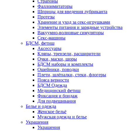
Страпоны
Фаллоимитаторы
Шприцы для введения лубриканта
Протезы
Хранение и уход за секс-игрушками
Элементы питания и зарядные устройства
Вакуумно-волновые симуляторы
Секс-машины
БДСМ‚ фетиш
Аксессуары
Кляпы‚ трензели‚ расширители
Очки‚ маски‚ шоры
БДСМ наборы и комплекты
Ошейники‚ поводки
Плети‚ шлёпалки‚ стеки‚ флогеры
Пояса верности
БДСМ Одежда
Медицинский фетиш
Фиксация и бондаж
Для подвешивания
Белье и одежда
Женское бельё
Мужская одежда и белье
Украшения
Украшения