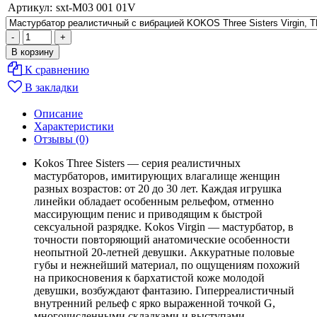
Артикул:
sxt-M03 001 01V
К сравнению
В закладки
Описание
Характеристики
Отзывы (0)
Kokos Three Sisters — серия реалистичных
мастурбаторов, имитирующих влагалище женщин
разных возрастов: от 20 до 30 лет. Каждая игрушка
линейки обладает особенным рельефом, отменно
массирующим пенис и приводящим к быстрой
сексуальной разрядке. Kokos Virgin — мастурбатор, в
точности повторяющий анатомические особенности
неопытной 20-летней девушки. Аккуратные половые
губы и нежнейший материал, по ощущениям похожий
на прикосновения к бархатистой коже молодой
девушки, возбуждают фантазию. Гиперреалистичный
внутренний рельеф с ярко выраженной точкой G,
многочисленными складками и выступами