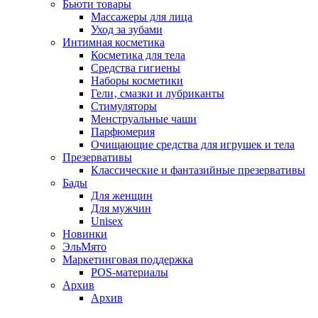
Бьюти товары
Массажеры для лица
Уход за зубами
Интимная косметика
Косметика для тела
Средства гигиены
Наборы косметики
Гели‚ смазки и лубриканты
Стимуляторы
Менструальные чаши
Парфюмерия
Очищающие средства для игрушек и тела
Презервативы
Классические и фантазийные презервативы
Бады
Для женщин
Для мужчин
Unisex
Новинки
ЭльМято
Маркетинговая поддержка
POS-материалы
Архив
Архив