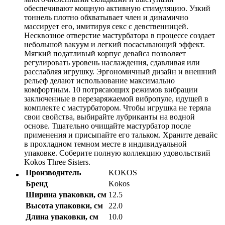
обеспечивают мощную активную стимуляцию. Узкий
тоннель плотно обхватывает член и динамично
массирует его, имитируя секс с девственницей.
Несквозное отверстие мастурбатора в процессе создает
небольшой вакуум и легкий посасывающий эффект.
Мягкий податливый корпус девайса позволяет
регулировать уровень наслаждения, сдавливая или
расслабляя игрушку. Эргономичный дизайн и внешний
рельеф делают использование максимально
комфортным. 10 потрясающих режимов вибрации
заключенные в перезаряжаемой вибропуле, идущей в
комплекте с мастурбатором. Чтобы игрушка не теряла
свои свойства, выбирайте лубриканты на водной
основе. Тщательно очищайте мастурбатор после
применения и присыпайте его тальком. Храните девайс
в прохладном темном месте в индивидуальной
упаковке. Соберите полную коллекцию удовольствий
Kokos Three Sisters.
Производитель
KOKOS
Бренд
Kokos
Ширина упаковки, см
12.5
Высота упаковки, см
22.0
Длина упаковки, см
10.0