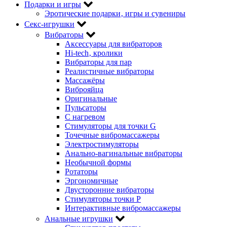
Подарки и игры
Эротические подарки‚ игры и сувениры
Секс-игрушки
Вибраторы
Аксессуары для вибраторов
Hi-tech‚ кролики
Вибраторы для пар
Реалистичные вибраторы
Массажёры
Виброяйца
Оригинальные
Пульсаторы
С нагревом
Стимуляторы для точки G
Точечные вибромассажеры
Электростимуляторы
Анально-вагинальные вибраторы
Необычной формы
Ротаторы
Эргономичные
Двусторонние вибраторы
Стимуляторы точки P
Интерактивные вибромассажеры
Анальные игрушки