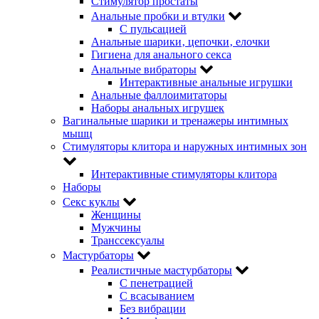
Стимулятор простаты
Анальные пробки и втулки
С пульсацией
Анальные шарики‚ цепочки‚ елочки
Гигиена для анального секса
Анальные вибраторы
Интерактивные анальные игрушки
Анальные фаллоимитаторы
Наборы анальных игрушек
Вагинальные шарики и тренажеры интимных
мышц
Стимуляторы клитора и наружных интимных зон
Интерактивные стимуляторы клитора
Наборы
Секс куклы
Женщины
Мужчины
Транссексуалы
Мастурбаторы
Реалистичные мастурбаторы
С пенетрацией
С всасыванием
Без вибрации