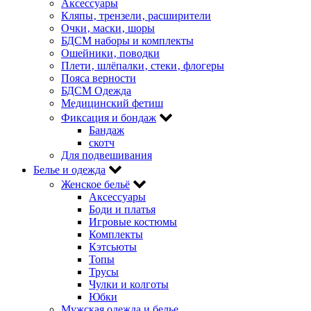
Аксессуары
Кляпы‚ трензели‚ расширители
Очки‚ маски‚ шоры
БДСМ наборы и комплекты
Ошейники‚ поводки
Плети‚ шлёпалки‚ стеки‚ флогеры
Пояса верности
БДСМ Одежда
Медицинский фетиш
Фиксация и бондаж
Бандаж
скотч
Для подвешивания
Белье и одежда
Женское бельё
Аксессуары
Боди и платья
Игровые костюмы
Комплекты
Кэтсьюты
Топы
Трусы
Чулки и колготы
Юбки
Мужская одежда и белье