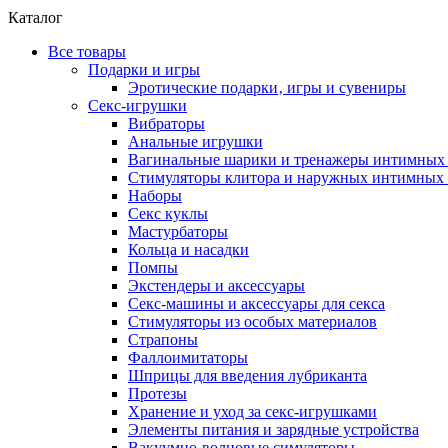
Каталог
Все товары
Подарки и игры
Эротические подарки‚ игры и сувениры
Секс-игрушки
Вибраторы
Анальные игрушки
Вагинальные шарики и тренажеры интимны
Стимуляторы клитора и наружных интимных 
Наборы
Секс куклы
Мастурбаторы
Кольца и насадки
Помпы
Экстендеры и аксессуары
Секс-машины и аксессуары для секса
Стимуляторы из особых материалов
Страпоны
Фаллоимитаторы
Шприцы для введения лубриканта
Протезы
Хранение и уход за секс-игрушками
Элементы питания и зарядные устройства
Вакуумно-волновые симуляторы