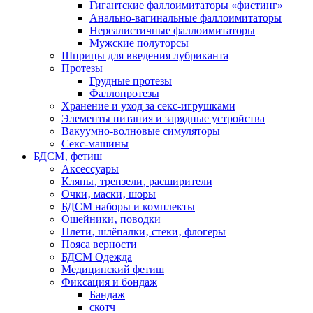
Гигантские фаллоимитаторы «фистинг»
Анально-вагинальные фаллоимитаторы
Нереалистичные фаллоимитаторы
Мужские полуторсы
Шприцы для введения лубриканта
Протезы
Грудные протезы
Фаллопротезы
Хранение и уход за секс-игрушками
Элементы питания и зарядные устройства
Вакуумно-волновые симуляторы
Секс-машины
БДСМ‚ фетиш
Аксессуары
Кляпы‚ трензели‚ расширители
Очки‚ маски‚ шоры
БДСМ наборы и комплекты
Ошейники‚ поводки
Плети‚ шлёпалки‚ стеки‚ флогеры
Пояса верности
БДСМ Одежда
Медицинский фетиш
Фиксация и бондаж
Бандаж
скотч