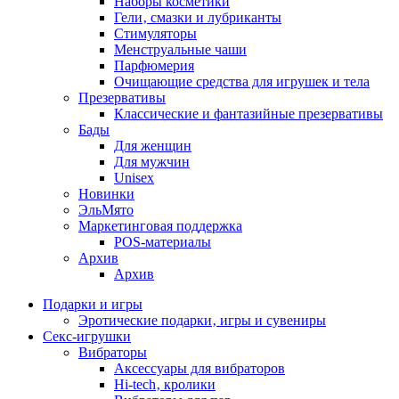
Наборы косметики
Гели‚ смазки и лубриканты
Стимуляторы
Менструальные чаши
Парфюмерия
Очищающие средства для игрушек и тела
Презервативы
Классические и фантазийные презервативы
Бады
Для женщин
Для мужчин
Unisex
Новинки
ЭльМято
Маркетинговая поддержка
POS-материалы
Архив
Архив
Подарки и игры
Эротические подарки‚ игры и сувениры
Секс-игрушки
Вибраторы
Аксессуары для вибраторов
Hi-tech‚ кролики