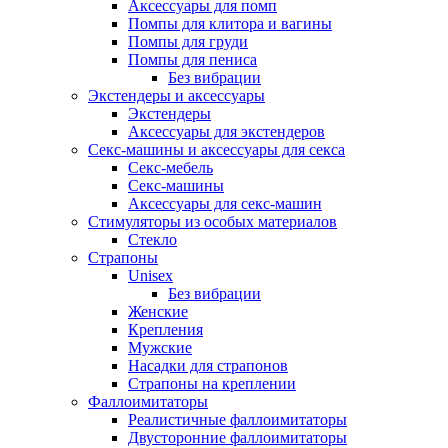
Аксессуары для помп
Помпы для клитора и вагины
Помпы для груди
Помпы для пениса
Без вибрации
Экстендеры и аксессуары
Экстендеры
Аксессуары для экстендеров
Секс-машины и аксессуары для секса
Секс-мебель
Секс-машины
Аксессуары для секс-машин
Стимуляторы из особых материалов
Стекло
Страпоны
Unisex
Без вибрации
Женские
Крепления
Мужские
Насадки для страпонов
Страпоны на креплении
Фаллоимитаторы
Реалистичные фаллоимитаторы
Двусторонние фаллоимитаторы