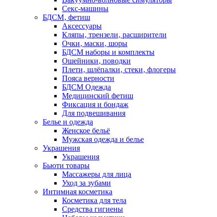
Секс-машины
БДСМ‚ фетиш
Аксессуары
Кляпы‚ трензели‚ расширители
Очки‚ маски‚ шоры
БДСМ наборы и комплекты
Ошейники‚ поводки
Плети‚ шлёпалки‚ стеки‚ флогеры
Пояса верности
БДСМ Одежда
Медицинский фетиш
Фиксация и бондаж
Для подвешивания
Белье и одежда
Женское бельё
Мужская одежда и белье
Украшения
Украшения
Бьюти товары
Массажеры для лица
Уход за зубами
Интимная косметика
Косметика для тела
Средства гигиены