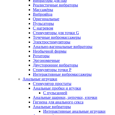
Вибраторы для пар
Реалистичные вибраторы
Массажёры
Виброяйца
Оригинальные
Пульсаторы
С нагревом
Стимуляторы для точки G
Точечные вибромассажеры
Электростимуляторы
Анально-вагинальные вибраторы
Необычной формы
Ротаторы
Эргономичные
Двусторонние вибраторы
Стимуляторы точки P
Интерактивные вибромассажеры
Анальные игрушки
Стимулятор простаты
Анальные пробки и втулки
С пульсацией
Анальные шарики‚ цепочки‚ елочки
Гигиена для анального секса
Анальные вибраторы
Интерактивные анальные игрушки