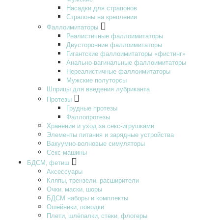
Насадки для страпонов
Страпоны на креплении
Фаллоимитаторы
Реалистичные фаллоимитаторы
Двусторонние фаллоимитаторы
Гигантские фаллоимитаторы «фистинг»
Анально-вагинальные фаллоимитаторы
Нереалистичные фаллоимитаторы
Мужские полуторсы
Шприцы для введения лубриканта
Протезы
Грудные протезы
Фаллопротезы
Хранение и уход за секс-игрушками
Элементы питания и зарядные устройства
Вакуумно-волновые симуляторы
Секс-машины
БДСМ‚ фетиш
Аксессуары
Кляпы‚ трензели‚ расширители
Очки‚ маски‚ шоры
БДСМ наборы и комплекты
Ошейники‚ поводки
Плети‚ шлёпалки‚ стеки‚ флогеры