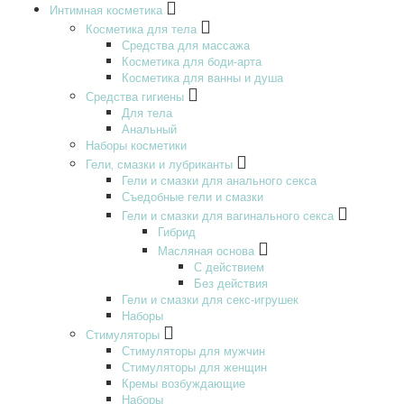
Интимная косметика
Косметика для тела
Средства для массажа
Косметика для боди-арта
Косметика для ванны и душа
Средства гигиены
Для тела
Анальный
Наборы косметики
Гели‚ смазки и лубриканты
Гели и смазки для анального секса
Съедобные гели и смазки
Гели и смазки для вагинального секса
Гибрид
Масляная основа
С действием
Без действия
Гели и смазки для секс-игрушек
Наборы
Стимуляторы
Стимуляторы для мужчин
Стимуляторы для женщин
Кремы возбуждающие
Наборы