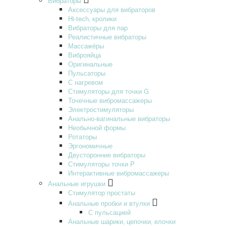
Вибраторы
Аксессуары для вибраторов
Hi-tech‚ кролики
Вибраторы для пар
Реалистичные вибраторы
Массажёры
Виброяйца
Оригинальные
Пульсаторы
С нагревом
Стимуляторы для точки G
Точечные вибромассажеры
Электростимуляторы
Анально-вагинальные вибраторы
Необычной формы
Ротаторы
Эргономичные
Двусторонние вибраторы
Стимуляторы точки P
Интерактивные вибромассажеры
Анальные игрушки
Стимулятор простаты
Анальные пробки и втулки
С пульсацией
Анальные шарики‚ цепочки‚ елочки