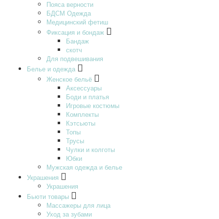
Пояса верности
БДСМ Одежда
Медицинский фетиш
Фиксация и бондаж
Бандаж
скотч
Для подвешивания
Белье и одежда
Женское бельё
Аксессуары
Боди и платья
Игровые костюмы
Комплекты
Кэтсьюты
Топы
Трусы
Чулки и колготы
Юбки
Мужская одежда и белье
Украшения
Украшения
Бьюти товары
Массажеры для лица
Уход за зубами