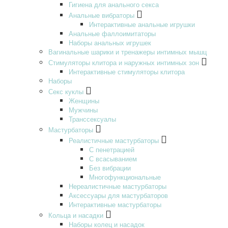
Гигиена для анального секса
Анальные вибраторы
Интерактивные анальные игрушки
Анальные фаллоимитаторы
Наборы анальных игрушек
Вагинальные шарики и тренажеры интимных мышц
Стимуляторы клитора и наружных интимных зон
Интерактивные стимуляторы клитора
Наборы
Секс куклы
Женщины
Мужчины
Транссексуалы
Мастурбаторы
Реалистичные мастурбаторы
С пенетрацией
С всасыванием
Без вибрации
Многофункциональные
Нереалистичные мастурбаторы
Аксессуары для мастурбаторов
Интерактивные мастурбаторы
Кольца и насадки
Наборы колец и насадок