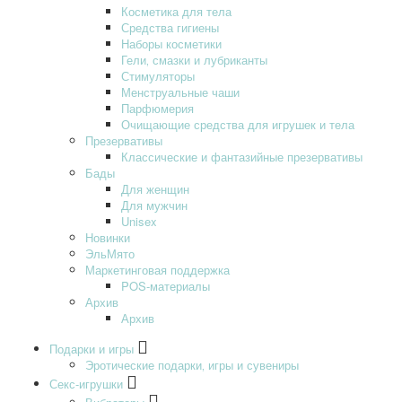
Косметика для тела
Средства гигиены
Наборы косметики
Гели‚ смазки и лубриканты
Стимуляторы
Менструальные чаши
Парфюмерия
Очищающие средства для игрушек и тела
Презервативы
Классические и фантазийные презервативы
Бады
Для женщин
Для мужчин
Unisex
Новинки
ЭльМято
Маркетинговая поддержка
POS-материалы
Архив
Архив
Подарки и игры
Эротические подарки‚ игры и сувениры
Секс-игрушки