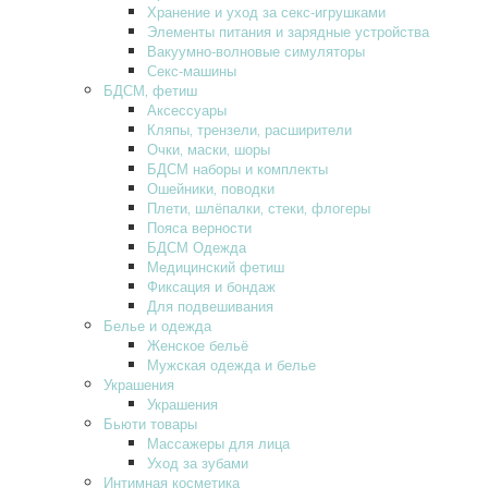
Хранение и уход за секс-игрушками
Элементы питания и зарядные устройства
Вакуумно-волновые симуляторы
Секс-машины
БДСМ‚ фетиш
Аксессуары
Кляпы‚ трензели‚ расширители
Очки‚ маски‚ шоры
БДСМ наборы и комплекты
Ошейники‚ поводки
Плети‚ шлёпалки‚ стеки‚ флогеры
Пояса верности
БДСМ Одежда
Медицинский фетиш
Фиксация и бондаж
Для подвешивания
Белье и одежда
Женское бельё
Мужская одежда и белье
Украшения
Украшения
Бьюти товары
Массажеры для лица
Уход за зубами
Интимная косметика