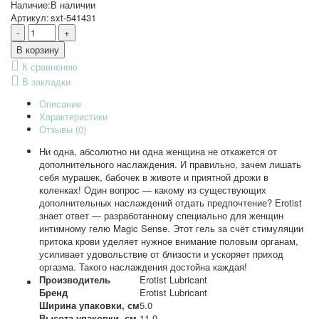
Наличие:
В наличии
Артикул:
sxt-541431
К сравнению
В закладки
Описание
Характеристики
Отзывы (0)
Ни одна, абсолютно ни одна женщина не откажется от
дополнительного наслаждения. И правильно, зачем лишать
себя мурашек, бабочек в животе и приятной дрожи в
коленках! Один вопрос — какому из существующих
дополнительных наслаждений отдать предпочтение? Erotist
знает ответ — разработанному специально для женщин
интимному гелю Magic Sense. Этот гель за счёт стимуляции
притока крови уделяет нужное внимание половым органам,
усиливает удовольствие от близости и ускоряет приход
оргазма. Такого наслаждения достойна каждая!
Производитель
Erotist Lubricant
Бренд
Erotist Lubricant
Ширина упаковки, см
5.0
Высота упаковки, см
11.0