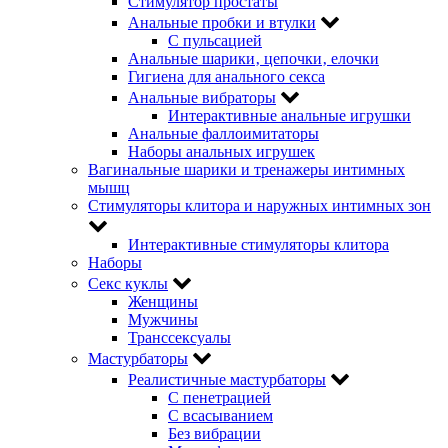
Стимулятор простаты
Анальные пробки и втулки
С пульсацией
Анальные шарики‚ цепочки‚ елочки
Гигиена для анального секса
Анальные вибраторы
Интерактивные анальные игрушки
Анальные фаллоимитаторы
Наборы анальных игрушек
Вагинальные шарики и тренажеры интимных
мышц
Стимуляторы клитора и наружных интимных зон
Интерактивные стимуляторы клитора
Наборы
Секс куклы
Женщины
Мужчины
Транссексуалы
Мастурбаторы
Реалистичные мастурбаторы
С пенетрацией
С всасыванием
Без вибрации