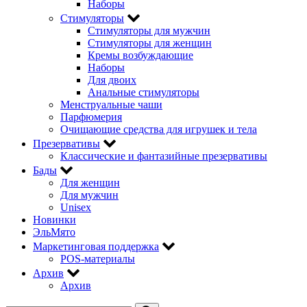
Наборы
Стимуляторы
Стимуляторы для мужчин
Стимуляторы для женщин
Кремы возбуждающие
Наборы
Для двоих
Анальные стимуляторы
Менструальные чаши
Парфюмерия
Очищающие средства для игрушек и тела
Презервативы
Классические и фантазийные презервативы
Бады
Для женщин
Для мужчин
Unisex
Новинки
ЭльМято
Маркетинговая поддержка
POS-материалы
Архив
Архив