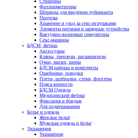
Страпоны
Фаллоимитаторы
Шприцы для введения лубриканта
Протезы
Хранение и уход за секс-игрушками
Элементы питания и зарядные устройства
Вакуумно-волновые симуляторы
Секс-машины
БДСМ‚ фетиш
Аксессуары
Кляпы‚ трензели‚ расширители
Очки‚ маски‚ шоры
БДСМ наборы и комплекты
Ошейники‚ поводки
Плети‚ шлёпалки‚ стеки‚ флогеры
Пояса верности
БДСМ Одежда
Медицинский фетиш
Фиксация и бондаж
Для подвешивания
Белье и одежда
Женское бельё
Мужская одежда и белье
Украшения
Украшения