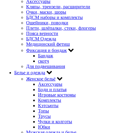
Аксессуары
Кляпы‚ трензели‚ расширители
Очки‚ маски‚ шоры
БДСМ наборы и комплекты
Ошейники‚ поводки
Плети‚ шлёпалки‚ стеки‚ флогеры
Пояса верности
БДСМ Одежда
Медицинский фетиш
Фиксация и бондаж
Бандаж
скотч
Для подвешивания
Белье и одежда
Женское бельё
Аксессуары
Боди и платья
Игровые костюмы
Комплекты
Кэтсьюты
Топы
Трусы
Чулки и колготы
Юбки
Мужская одежда и белье