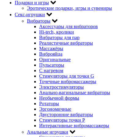
Подарки и игры
Эротические подарки‚ игры и сувениры
Секс-игрушки
Вибраторы
Аксессуары для вибраторов
Hi-tech‚ кролики
Вибраторы для пар
Реалистичные вибраторы
Массажёры
Виброяйца
Оригинальные
Пульсаторы
С нагревом
Стимуляторы для точки G
Точечные вибромассажеры
Электростимуляторы
Анально-вагинальные вибраторы
Необычной формы
Ротаторы
Эргономичные
Двусторонние вибраторы
Стимуляторы точки P
Интерактивные вибромассажеры
Анальные игрушки