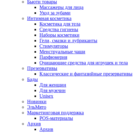
Бьюти товары
Массажеры для лица
Уход за зубами
Интимная косметика
Косметика для тела
Средства гигиены
Наборы косметики
Гели‚ смазки и лубриканты
Стимуляторы
Менструальные чаши
Парфюмерия
Очищающие средства для игрушек и тела
Презервативы
Классические и фантазийные презервативы
Бады
Для женщин
Для мужчин
Unisex
Новинки
ЭльМято
Маркетинговая поддержка
POS-материалы
Архив
Архив