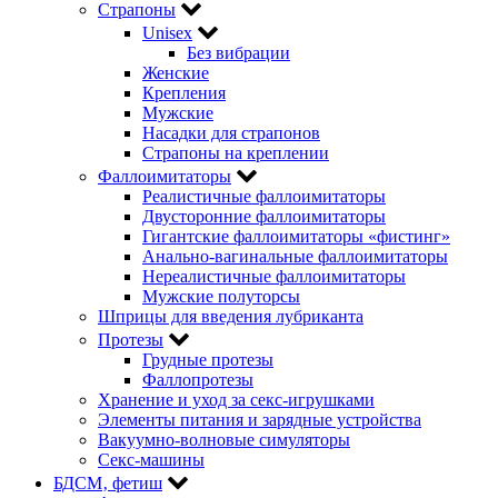
Страпоны
Unisex
Без вибрации
Женские
Крепления
Мужские
Насадки для страпонов
Страпоны на креплении
Фаллоимитаторы
Реалистичные фаллоимитаторы
Двусторонние фаллоимитаторы
Гигантские фаллоимитаторы «фистинг»
Анально-вагинальные фаллоимитаторы
Нереалистичные фаллоимитаторы
Мужские полуторсы
Шприцы для введения лубриканта
Протезы
Грудные протезы
Фаллопротезы
Хранение и уход за секс-игрушками
Элементы питания и зарядные устройства
Вакуумно-волновые симуляторы
Секс-машины
БДСМ‚ фетиш