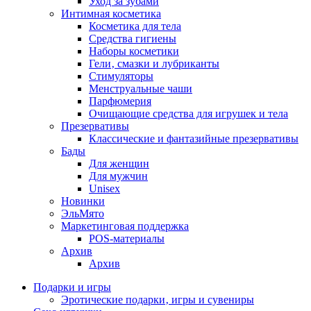
Уход за зубами
Интимная косметика
Косметика для тела
Средства гигиены
Наборы косметики
Гели‚ смазки и лубриканты
Стимуляторы
Менструальные чаши
Парфюмерия
Очищающие средства для игрушек и тела
Презервативы
Классические и фантазийные презервативы
Бады
Для женщин
Для мужчин
Unisex
Новинки
ЭльМято
Маркетинговая поддержка
POS-материалы
Архив
Архив
Подарки и игры
Эротические подарки‚ игры и сувениры