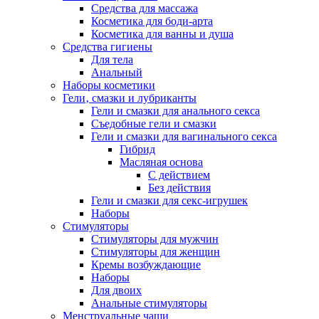
Средства для массажа
Косметика для боди-арта
Косметика для ванны и душа
Средства гигиены
Для тела
Анальный
Наборы косметики
Гели‚ смазки и лубриканты
Гели и смазки для анального секса
Съедобные гели и смазки
Гели и смазки для вагинального секса
Гибрид
Масляная основа
С действием
Без действия
Гели и смазки для секс-игрушек
Наборы
Стимуляторы
Стимуляторы для мужчин
Стимуляторы для женщин
Кремы возбуждающие
Наборы
Для двоих
Анальные стимуляторы
Менструальные чаши