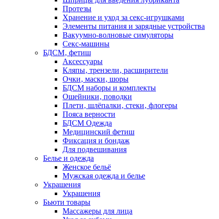
Протезы
Хранение и уход за секс-игрушками
Элементы питания и зарядные устройства
Вакуумно-волновые симуляторы
Секс-машины
БДСМ‚ фетиш
Аксессуары
Кляпы‚ трензели‚ расширители
Очки‚ маски‚ шоры
БДСМ наборы и комплекты
Ошейники‚ поводки
Плети‚ шлёпалки‚ стеки‚ флогеры
Пояса верности
БДСМ Одежда
Медицинский фетиш
Фиксация и бондаж
Для подвешивания
Белье и одежда
Женское бельё
Мужская одежда и белье
Украшения
Украшения
Бьюти товары
Массажеры для лица