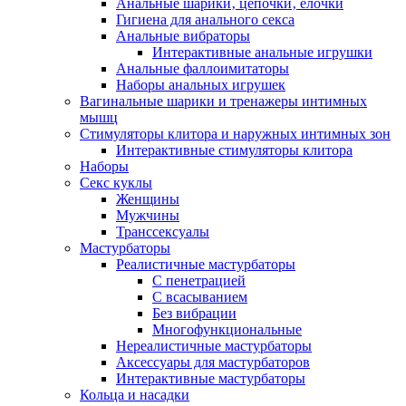
Анальные шарики‚ цепочки‚ елочки
Гигиена для анального секса
Анальные вибраторы
Интерактивные анальные игрушки
Анальные фаллоимитаторы
Наборы анальных игрушек
Вагинальные шарики и тренажеры интимных
мышц
Стимуляторы клитора и наружных интимных зон
Интерактивные стимуляторы клитора
Наборы
Секс куклы
Женщины
Мужчины
Транссексуалы
Мастурбаторы
Реалистичные мастурбаторы
С пенетрацией
С всасыванием
Без вибрации
Многофункциональные
Нереалистичные мастурбаторы
Аксессуары для мастурбаторов
Интерактивные мастурбаторы
Кольца и насадки