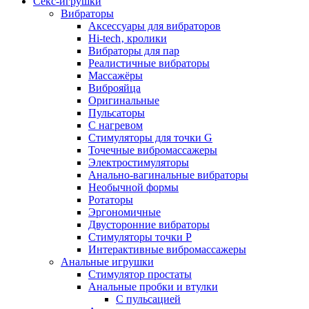
Секс-игрушки
Вибраторы
Аксессуары для вибраторов
Hi-tech‚ кролики
Вибраторы для пар
Реалистичные вибраторы
Массажёры
Виброяйца
Оригинальные
Пульсаторы
С нагревом
Стимуляторы для точки G
Точечные вибромассажеры
Электростимуляторы
Анально-вагинальные вибраторы
Необычной формы
Ротаторы
Эргономичные
Двусторонние вибраторы
Стимуляторы точки P
Интерактивные вибромассажеры
Анальные игрушки
Стимулятор простаты
Анальные пробки и втулки
С пульсацией