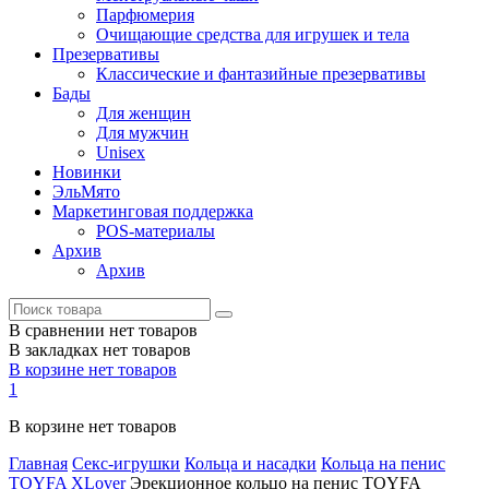
Парфюмерия
Очищающие средства для игрушек и тела
Презервативы
Классические и фантазийные презервативы
Бады
Для женщин
Для мужчин
Unisex
Новинки
ЭльМято
Маркетинговая поддержка
POS-материалы
Архив
Архив
В сравнении нет товаров
В закладках нет товаров
В корзине нет товаров
1
В корзине нет товаров
Главная
Секс-игрушки
Кольца и насадки
Кольца на пенис
TOYFA XLover
Эрекционное кольцо на пенис TOYFA