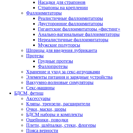
Насадки для страпонов
Страпоны на креплении
Фаллоимитаторы
Реалистичные фаллоимитаторы
Двусторонние фаллоимитаторы
Гигантские фаллоимитаторы «фистинг»
Анально-вагинальные фаллоимитаторы
Нереалистичные фаллоимитаторы
Мужские полуторсы
Шприцы для введения лубриканта
Протезы
Грудные протезы
Фаллопротезы
Хранение и уход за секс-игрушками
Элементы питания и зарядные устройства
Вакуумно-волновые симуляторы
Секс-машины
БДСМ‚ фетиш
Аксессуары
Кляпы‚ трензели‚ расширители
Очки‚ маски‚ шоры
БДСМ наборы и комплекты
Ошейники‚ поводки
Плети‚ шлёпалки‚ стеки‚ флогеры
Пояса верности