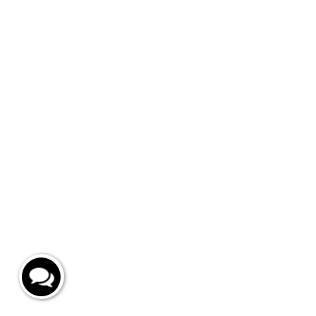
Каталог
Инфо
Подарки и игры
Глав
Секс-игрушки
Дост
БДСМ‚ фетиш
Кон
Белье и одежда
Кон
Украшения
Блог
Бьюти товары
Возв
Интимная косметика
Презервативы
Бады
Новинки
ЭльМято
Маркетинговая поддержка
Архив
© 2026 Top — Love™