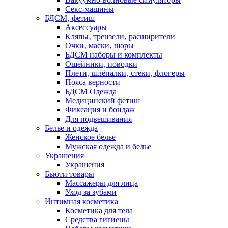
Секс-машины
БДСМ‚ фетиш
Аксессуары
Кляпы‚ трензели‚ расширители
Очки‚ маски‚ шоры
БДСМ наборы и комплекты
Ошейники‚ поводки
Плети‚ шлёпалки‚ стеки‚ флогеры
Пояса верности
БДСМ Одежда
Медицинский фетиш
Фиксация и бондаж
Для подвешивания
Белье и одежда
Женское бельё
Мужская одежда и белье
Украшения
Украшения
Бьюти товары
Массажеры для лица
Уход за зубами
Интимная косметика
Косметика для тела
Средства гигиены