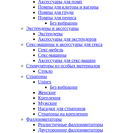
Аксессуары для помп
Помпы для клитора и вагины
Помпы для груди
Помпы для пениса
Без вибрации
Экстендеры и аксессуары
Экстендеры
Аксессуары для экстендеров
Секс-машины и аксессуары для секса
Секс-мебель
Секс-машины
Аксессуары для секс-машин
Стимуляторы из особых материалов
Стекло
Страпоны
Unisex
Без вибрации
Женские
Крепления
Мужские
Насадки для страпонов
Страпоны на креплении
Фаллоимитаторы
Реалистичные фаллоимитаторы
Двусторонние фаллоимитаторы