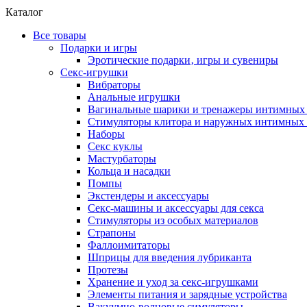
Каталог
Все товары
Подарки и игры
Эротические подарки‚ игры и сувениры
Секс-игрушки
Вибраторы
Анальные игрушки
Вагинальные шарики и тренажеры интимны
Стимуляторы клитора и наружных интимных 
Наборы
Секс куклы
Мастурбаторы
Кольца и насадки
Помпы
Экстендеры и аксессуары
Секс-машины и аксессуары для секса
Стимуляторы из особых материалов
Страпоны
Фаллоимитаторы
Шприцы для введения лубриканта
Протезы
Хранение и уход за секс-игрушками
Элементы питания и зарядные устройства
Вакуумно-волновые симуляторы