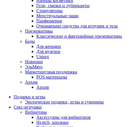
Наборы косметики
Гели‚ смазки и лубриканты
Стимуляторы
Менструальные чаши
Парфюмерия
Очищающие средства для игрушек и тела
Презервативы
Классические и фантазийные презервативы
Бады
Для женщин
Для мужчин
Unisex
Новинки
ЭльМято
Маркетинговая поддержка
POS-материалы
Архив
Архив
Подарки и игры
Эротические подарки‚ игры и сувениры
Секс-игрушки
Вибраторы
Аксессуары для вибраторов
Hi-tech‚ кролики