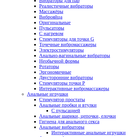
Вибраторы для пар
Реалистичные вибраторы
Массажёры
Виброяйца
Оригинальные
Пульсаторы
С нагревом
Стимуляторы для точки G
Точечные вибромассажеры
Электростимуляторы
Анально-вагинальные вибраторы
Необычной формы
Ротаторы
Эргономичные
Двусторонние вибраторы
Стимуляторы точки P
Интерактивные вибромассажеры
Анальные игрушки
Стимулятор простаты
Анальные пробки и втулки
С пульсацией
Анальные шарики‚ цепочки‚ елочки
Гигиена для анального секса
Анальные вибраторы
Интерактивные анальные игрушки