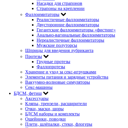
Насадки для страпонов
Страпоны на креплении
Фаллоимитаторы
Реалистичные фаллоимитаторы
Двусторонние фаллоимитаторы
Гигантские фаллоимитаторы «фистинг»
Анально-вагинальные фаллоимитаторы
Нереалистичные фаллоимитаторы
Мужские полуторсы
Шприцы для введения лубриканта
Протезы
Грудные протезы
Фаллопротезы
Хранение и уход за секс-игрушками
Элементы питания и зарядные устройства
Вакуумно-волновые симуляторы
Секс-машины
БДСМ‚ фетиш
Аксессуары
Кляпы‚ трензели‚ расширители
Очки‚ маски‚ шоры
БДСМ наборы и комплекты
Ошейники‚ поводки
Плети‚ шлёпалки‚ стеки‚ флогеры