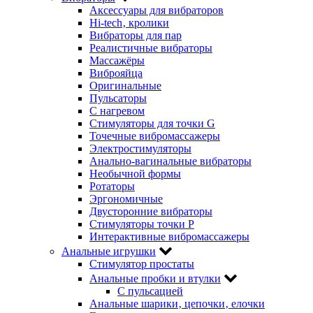
Аксессуары для вибраторов
Hi-tech‚ кролики
Вибраторы для пар
Реалистичные вибраторы
Массажёры
Виброяйца
Оригинальные
Пульсаторы
С нагревом
Стимуляторы для точки G
Точечные вибромассажеры
Электростимуляторы
Анально-вагинальные вибраторы
Необычной формы
Ротаторы
Эргономичные
Двусторонние вибраторы
Стимуляторы точки P
Интерактивные вибромассажеры
Анальные игрушки
Стимулятор простаты
Анальные пробки и втулки
С пульсацией
Анальные шарики‚ цепочки‚ елочки