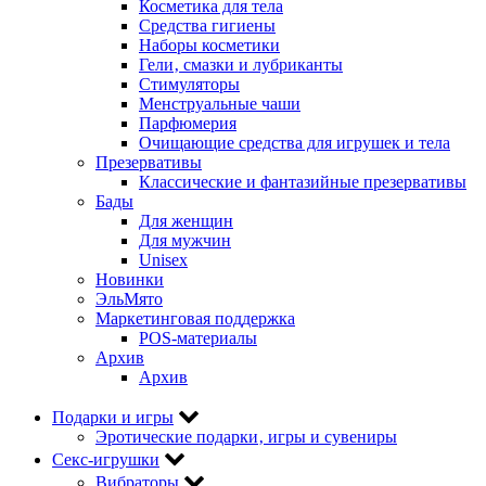
Косметика для тела
Средства гигиены
Наборы косметики
Гели‚ смазки и лубриканты
Стимуляторы
Менструальные чаши
Парфюмерия
Очищающие средства для игрушек и тела
Презервативы
Классические и фантазийные презервативы
Бады
Для женщин
Для мужчин
Unisex
Новинки
ЭльМято
Маркетинговая поддержка
POS-материалы
Архив
Архив
Подарки и игры
Эротические подарки‚ игры и сувениры
Секс-игрушки
Вибраторы