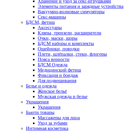
Хранение и уход за секс-игрушками
Элементы питания и зарядные устройства
Вакуумно-волновые симуляторы
Секс-машины
БДСМ‚ фетиш
Аксессуары
Кляпы‚ трензели‚ расширители
Очки‚ маски‚ шоры
БДСМ наборы и комплекты
Ошейники‚ поводки
Плети‚ шлёпалки‚ стеки‚ флогеры
Пояса верности
БДСМ Одежда
Медицинский фетиш
Фиксация и бондаж
Для подвешивания
Белье и одежда
Женское бельё
Мужская одежда и белье
Украшения
Украшения
Бьюти товары
Массажеры для лица
Уход за зубами
Интимная косметика