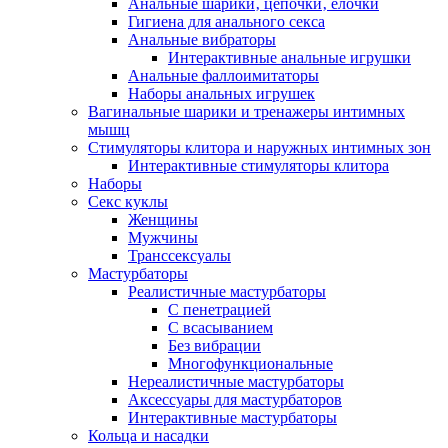
Анальные шарики‚ цепочки‚ елочки
Гигиена для анального секса
Анальные вибраторы
Интерактивные анальные игрушки
Анальные фаллоимитаторы
Наборы анальных игрушек
Вагинальные шарики и тренажеры интимных
мышц
Стимуляторы клитора и наружных интимных зон
Интерактивные стимуляторы клитора
Наборы
Секс куклы
Женщины
Мужчины
Транссексуалы
Мастурбаторы
Реалистичные мастурбаторы
С пенетрацией
С всасыванием
Без вибрации
Многофункциональные
Нереалистичные мастурбаторы
Аксессуары для мастурбаторов
Интерактивные мастурбаторы
Кольца и насадки