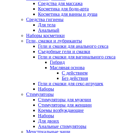
Средства для массажа
Косметика для боди-арта
Косметика для ванны и душа
Средства гигиены
Для тела
Анальный
Наборы косметики
Гели‚ смазки и лубриканты
Гели и смазки для анального секса
Съедобные гели и смазки
Гели и смазки для вагинального секса
Гибрид
Масляная основа
С действием
Без действия
Гели и смазки для секс-игрушек
Наборы
Стимуляторы
Стимуляторы для мужчин
Стимуляторы для женщин
Кремы возбуждающие
Наборы
Для двоих
Анальные стимуляторы
Менструальные чаши