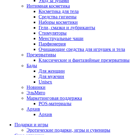
Уход за зубами
Интимная косметика
Косметика для тела
Средства гигиены
Наборы косметики
Гели‚ смазки и лубриканты
Стимуляторы
Менструальные чаши
Парфюмерия
Очищающие средства для игрушек и тела
Презервативы
Классические и фантазийные презервативы
Бады
Для женщин
Для мужчин
Unisex
Новинки
ЭльМято
Маркетинговая поддержка
POS-материалы
Архив
Архив
Подарки и игры
Эротические подарки‚ игры и сувениры