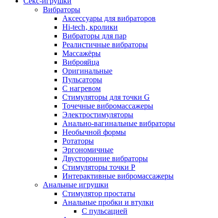
Секс-игрушки
Вибраторы
Аксессуары для вибраторов
Hi-tech‚ кролики
Вибраторы для пар
Реалистичные вибраторы
Массажёры
Виброяйца
Оригинальные
Пульсаторы
С нагревом
Стимуляторы для точки G
Точечные вибромассажеры
Электростимуляторы
Анально-вагинальные вибраторы
Необычной формы
Ротаторы
Эргономичные
Двусторонние вибраторы
Стимуляторы точки P
Интерактивные вибромассажеры
Анальные игрушки
Стимулятор простаты
Анальные пробки и втулки
С пульсацией