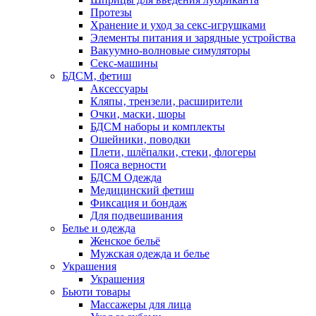
Протезы
Хранение и уход за секс-игрушками
Элементы питания и зарядные устройства
Вакуумно-волновые симуляторы
Секс-машины
БДСМ‚ фетиш
Аксессуары
Кляпы‚ трензели‚ расширители
Очки‚ маски‚ шоры
БДСМ наборы и комплекты
Ошейники‚ поводки
Плети‚ шлёпалки‚ стеки‚ флогеры
Пояса верности
БДСМ Одежда
Медицинский фетиш
Фиксация и бондаж
Для подвешивания
Белье и одежда
Женское бельё
Мужская одежда и белье
Украшения
Украшения
Бьюти товары
Массажеры для лица