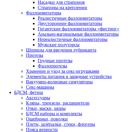
Насадки для страпонов
Страпоны на креплении
Фаллоимитаторы
Реалистичные фаллоимитаторы
Двусторонние фаллоимитаторы
Гигантские фаллоимитаторы «фистинг»
Анально-вагинальные фаллоимитаторы
Нереалистичные фаллоимитаторы
Мужские полуторсы
Шприцы для введения лубриканта
Протезы
Грудные протезы
Фаллопротезы
Хранение и уход за секс-игрушками
Элементы питания и зарядные устройства
Вакуумно-волновые симуляторы
Секс-машины
БДСМ‚ фетиш
Аксессуары
Кляпы‚ трензели‚ расширители
Очки‚ маски‚ шоры
БДСМ наборы и комплекты
Ошейники‚ поводки
Плети‚ шлёпалки‚ стеки‚ флогеры
Пояса верности