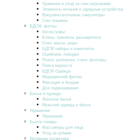
Хранение и уход за секс-игрушками
Элементы питания и зарядные устройства
Вакуумно-волновые симуляторы
Секс-машины
БДСМ‚ фетиш
Аксессуары
Кляпы‚ трензели‚ расширители
Очки‚ маски‚ шоры
БДСМ наборы и комплекты
Ошейники‚ поводки
Плети‚ шлёпалки‚ стеки‚ флогеры
Пояса верности
БДСМ Одежда
Медицинский фетиш
Фиксация и бондаж
Для подвешивания
Белье и одежда
Женское бельё
Мужская одежда и белье
Украшения
Украшения
Бьюти товары
Массажеры для лица
Уход за зубами
Интимная косметика