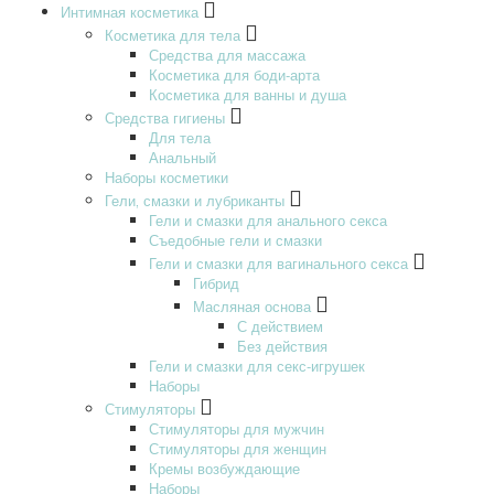
Интимная косметика
Косметика для тела
Средства для массажа
Косметика для боди-арта
Косметика для ванны и душа
Средства гигиены
Для тела
Анальный
Наборы косметики
Гели‚ смазки и лубриканты
Гели и смазки для анального секса
Съедобные гели и смазки
Гели и смазки для вагинального секса
Гибрид
Масляная основа
С действием
Без действия
Гели и смазки для секс-игрушек
Наборы
Стимуляторы
Стимуляторы для мужчин
Стимуляторы для женщин
Кремы возбуждающие
Наборы