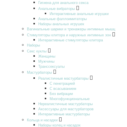
Гигиена для анального секса
Анальные вибраторы
Интерактивные анальные игрушки
Анальные фаллоимитаторы
Наборы анальных игрушек
Вагинальные шарики и тренажеры интимных мышц
Стимуляторы клитора и наружных интимных зон
Интерактивные стимуляторы клитора
Наборы
Секс куклы
Женщины
Мужчины
Транссексуалы
Мастурбаторы
Реалистичные мастурбаторы
С пенетрацией
С всасыванием
Без вибрации
Многофункциональные
Нереалистичные мастурбаторы
Аксессуары для мастурбаторов
Интерактивные мастурбаторы
Кольца и насадки
Наборы колец и насадок