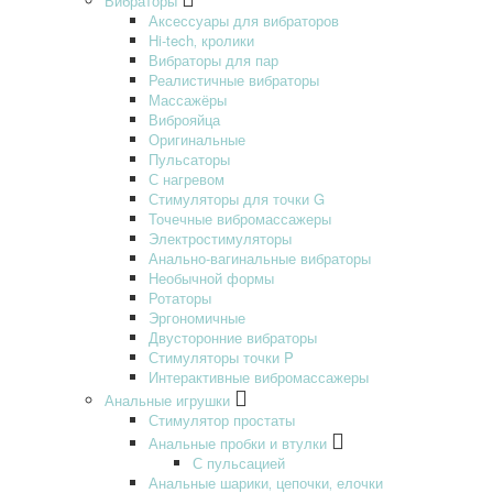
Вибраторы
Аксессуары для вибраторов
Hi-tech‚ кролики
Вибраторы для пар
Реалистичные вибраторы
Массажёры
Виброяйца
Оригинальные
Пульсаторы
С нагревом
Стимуляторы для точки G
Точечные вибромассажеры
Электростимуляторы
Анально-вагинальные вибраторы
Необычной формы
Ротаторы
Эргономичные
Двусторонние вибраторы
Стимуляторы точки P
Интерактивные вибромассажеры
Анальные игрушки
Стимулятор простаты
Анальные пробки и втулки
С пульсацией
Анальные шарики‚ цепочки‚ елочки