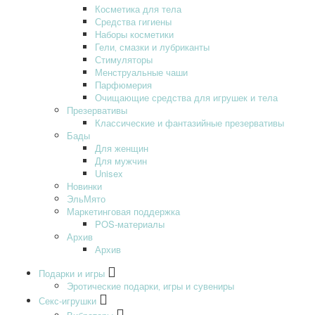
Косметика для тела
Средства гигиены
Наборы косметики
Гели‚ смазки и лубриканты
Стимуляторы
Менструальные чаши
Парфюмерия
Очищающие средства для игрушек и тела
Презервативы
Классические и фантазийные презервативы
Бады
Для женщин
Для мужчин
Unisex
Новинки
ЭльМято
Маркетинговая поддержка
POS-материалы
Архив
Архив
Подарки и игры
Эротические подарки‚ игры и сувениры
Секс-игрушки