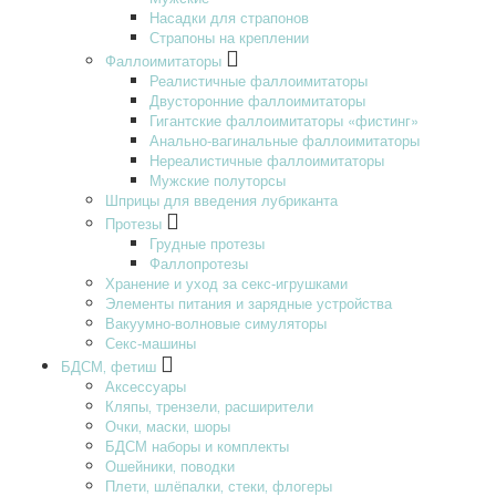
Насадки для страпонов
Страпоны на креплении
Фаллоимитаторы
Реалистичные фаллоимитаторы
Двусторонние фаллоимитаторы
Гигантские фаллоимитаторы «фистинг»
Анально-вагинальные фаллоимитаторы
Нереалистичные фаллоимитаторы
Мужские полуторсы
Шприцы для введения лубриканта
Протезы
Грудные протезы
Фаллопротезы
Хранение и уход за секс-игрушками
Элементы питания и зарядные устройства
Вакуумно-волновые симуляторы
Секс-машины
БДСМ‚ фетиш
Аксессуары
Кляпы‚ трензели‚ расширители
Очки‚ маски‚ шоры
БДСМ наборы и комплекты
Ошейники‚ поводки
Плети‚ шлёпалки‚ стеки‚ флогеры