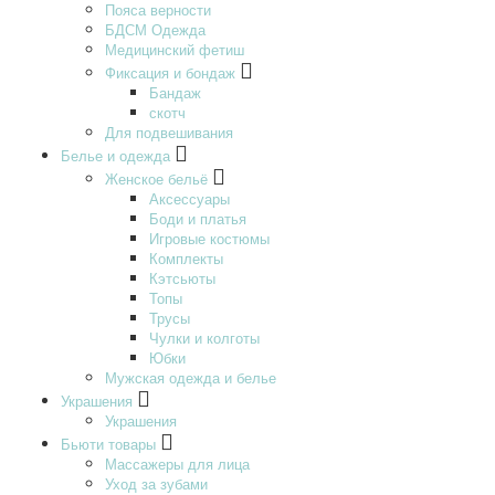
Пояса верности
БДСМ Одежда
Медицинский фетиш
Фиксация и бондаж
Бандаж
скотч
Для подвешивания
Белье и одежда
Женское бельё
Аксессуары
Боди и платья
Игровые костюмы
Комплекты
Кэтсьюты
Топы
Трусы
Чулки и колготы
Юбки
Мужская одежда и белье
Украшения
Украшения
Бьюти товары
Массажеры для лица
Уход за зубами