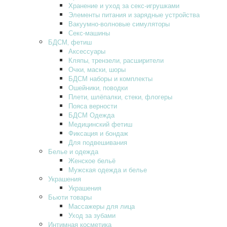
Хранение и уход за секс-игрушками
Элементы питания и зарядные устройства
Вакуумно-волновые симуляторы
Секс-машины
БДСМ‚ фетиш
Аксессуары
Кляпы‚ трензели‚ расширители
Очки‚ маски‚ шоры
БДСМ наборы и комплекты
Ошейники‚ поводки
Плети‚ шлёпалки‚ стеки‚ флогеры
Пояса верности
БДСМ Одежда
Медицинский фетиш
Фиксация и бондаж
Для подвешивания
Белье и одежда
Женское бельё
Мужская одежда и белье
Украшения
Украшения
Бьюти товары
Массажеры для лица
Уход за зубами
Интимная косметика