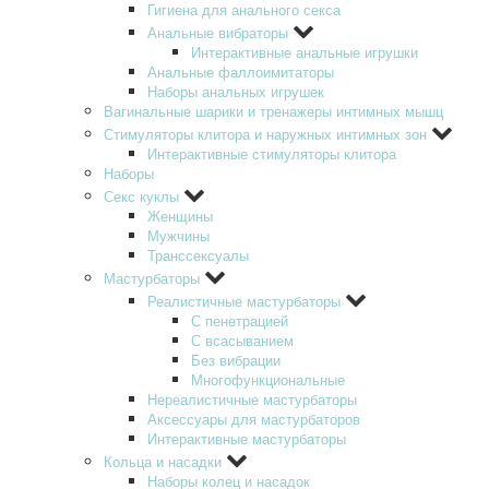
Гигиена для анального секса
Анальные вибраторы
Интерактивные анальные игрушки
Анальные фаллоимитаторы
Наборы анальных игрушек
Вагинальные шарики и тренажеры интимных мышц
Стимуляторы клитора и наружных интимных зон
Интерактивные стимуляторы клитора
Наборы
Секс куклы
Женщины
Мужчины
Транссексуалы
Мастурбаторы
Реалистичные мастурбаторы
С пенетрацией
С всасыванием
Без вибрации
Многофункциональные
Нереалистичные мастурбаторы
Аксессуары для мастурбаторов
Интерактивные мастурбаторы
Кольца и насадки
Наборы колец и насадок