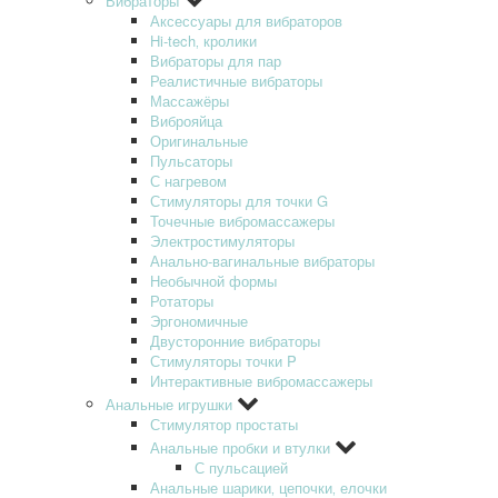
Вибраторы
Аксессуары для вибраторов
Hi-tech‚ кролики
Вибраторы для пар
Реалистичные вибраторы
Массажёры
Виброяйца
Оригинальные
Пульсаторы
С нагревом
Стимуляторы для точки G
Точечные вибромассажеры
Электростимуляторы
Анально-вагинальные вибраторы
Необычной формы
Ротаторы
Эргономичные
Двусторонние вибраторы
Стимуляторы точки P
Интерактивные вибромассажеры
Анальные игрушки
Стимулятор простаты
Анальные пробки и втулки
С пульсацией
Анальные шарики‚ цепочки‚ елочки