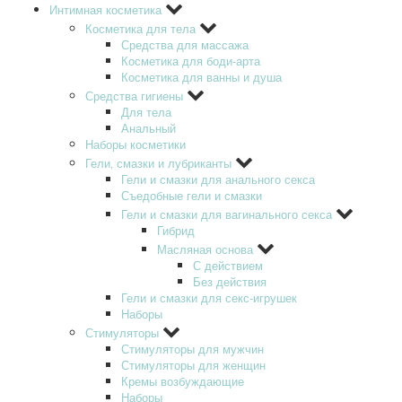
Интимная косметика
Косметика для тела
Средства для массажа
Косметика для боди-арта
Косметика для ванны и душа
Средства гигиены
Для тела
Анальный
Наборы косметики
Гели‚ смазки и лубриканты
Гели и смазки для анального секса
Съедобные гели и смазки
Гели и смазки для вагинального секса
Гибрид
Масляная основа
С действием
Без действия
Гели и смазки для секс-игрушек
Наборы
Стимуляторы
Стимуляторы для мужчин
Стимуляторы для женщин
Кремы возбуждающие
Наборы