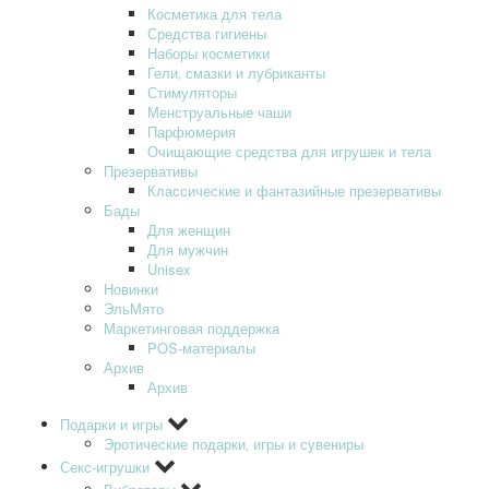
Косметика для тела
Средства гигиены
Наборы косметики
Гели‚ смазки и лубриканты
Стимуляторы
Менструальные чаши
Парфюмерия
Очищающие средства для игрушек и тела
Презервативы
Классические и фантазийные презервативы
Бады
Для женщин
Для мужчин
Unisex
Новинки
ЭльМято
Маркетинговая поддержка
POS-материалы
Архив
Архив
Подарки и игры
Эротические подарки‚ игры и сувениры
Секс-игрушки