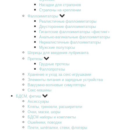
Насадки для страпонов
Страпоны на креплении
Фаллоимитаторы
Реалистичные фаллоимитаторы
Двусторонние фаллоимитаторы
Гигантские фаллоимитаторы «фистинг»
Анально-вагинальные фаллоимитаторы
Нереалистичные фаллоимитаторы
Мужские полуторсы
Шприцы для введения лубриканта
Протезы
Грудные протезы
Фаллопротезы
Хранение и уход за секс-игрушками
Элементы питания и зарядные устройства
Вакуумно-волновые симуляторы
Секс-машины
БДСМ‚ фетиш
Аксессуары
Кляпы‚ трензели‚ расширители
Очки‚ маски‚ шоры
БДСМ наборы и комплекты
Ошейники‚ поводки
Плети‚ шлёпалки‚ стеки‚ флогеры