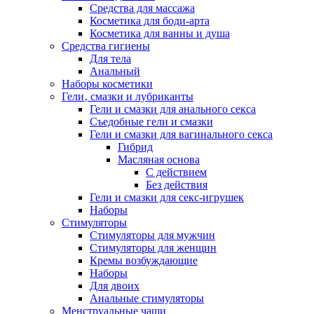
Средства для массажа
Косметика для боди-арта
Косметика для ванны и душа
Средства гигиены
Для тела
Анальный
Наборы косметики
Гели‚ смазки и лубриканты
Гели и смазки для анального секса
Съедобные гели и смазки
Гели и смазки для вагинального секса
Гибрид
Масляная основа
С действием
Без действия
Гели и смазки для секс-игрушек
Наборы
Стимуляторы
Стимуляторы для мужчин
Стимуляторы для женщин
Кремы возбуждающие
Наборы
Для двоих
Анальные стимуляторы
Менструальные чаши