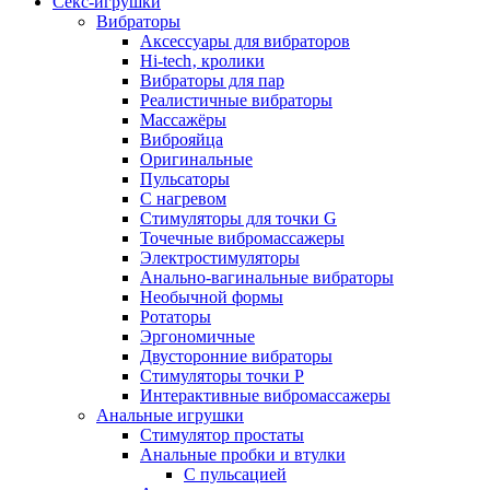
Секс-игрушки
Вибраторы
Аксессуары для вибраторов
Hi-tech‚ кролики
Вибраторы для пар
Реалистичные вибраторы
Массажёры
Виброяйца
Оригинальные
Пульсаторы
С нагревом
Стимуляторы для точки G
Точечные вибромассажеры
Электростимуляторы
Анально-вагинальные вибраторы
Необычной формы
Ротаторы
Эргономичные
Двусторонние вибраторы
Стимуляторы точки P
Интерактивные вибромассажеры
Анальные игрушки
Стимулятор простаты
Анальные пробки и втулки
С пульсацией