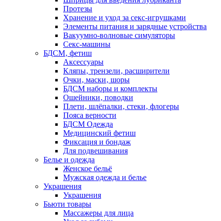
Протезы
Хранение и уход за секс-игрушками
Элементы питания и зарядные устройства
Вакуумно-волновые симуляторы
Секс-машины
БДСМ‚ фетиш
Аксессуары
Кляпы‚ трензели‚ расширители
Очки‚ маски‚ шоры
БДСМ наборы и комплекты
Ошейники‚ поводки
Плети‚ шлёпалки‚ стеки‚ флогеры
Пояса верности
БДСМ Одежда
Медицинский фетиш
Фиксация и бондаж
Для подвешивания
Белье и одежда
Женское бельё
Мужская одежда и белье
Украшения
Украшения
Бьюти товары
Массажеры для лица