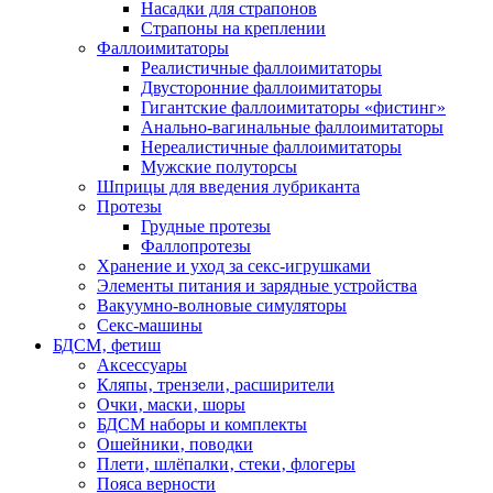
Насадки для страпонов
Страпоны на креплении
Фаллоимитаторы
Реалистичные фаллоимитаторы
Двусторонние фаллоимитаторы
Гигантские фаллоимитаторы «фистинг»
Анально-вагинальные фаллоимитаторы
Нереалистичные фаллоимитаторы
Мужские полуторсы
Шприцы для введения лубриканта
Протезы
Грудные протезы
Фаллопротезы
Хранение и уход за секс-игрушками
Элементы питания и зарядные устройства
Вакуумно-волновые симуляторы
Секс-машины
БДСМ‚ фетиш
Аксессуары
Кляпы‚ трензели‚ расширители
Очки‚ маски‚ шоры
БДСМ наборы и комплекты
Ошейники‚ поводки
Плети‚ шлёпалки‚ стеки‚ флогеры
Пояса верности