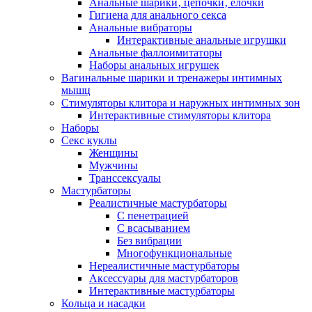
Анальные шарики‚ цепочки‚ елочки
Гигиена для анального секса
Анальные вибраторы
Интерактивные анальные игрушки
Анальные фаллоимитаторы
Наборы анальных игрушек
Вагинальные шарики и тренажеры интимных
мышц
Стимуляторы клитора и наружных интимных зон
Интерактивные стимуляторы клитора
Наборы
Секс куклы
Женщины
Мужчины
Транссексуалы
Мастурбаторы
Реалистичные мастурбаторы
С пенетрацией
С всасыванием
Без вибрации
Многофункциональные
Нереалистичные мастурбаторы
Аксессуары для мастурбаторов
Интерактивные мастурбаторы
Кольца и насадки