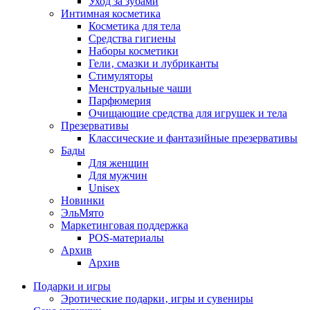
Уход за зубами
Интимная косметика
Косметика для тела
Средства гигиены
Наборы косметики
Гели‚ смазки и лубриканты
Стимуляторы
Менструальные чаши
Парфюмерия
Очищающие средства для игрушек и тела
Презервативы
Классические и фантазийные презервативы
Бады
Для женщин
Для мужчин
Unisex
Новинки
ЭльМято
Маркетинговая поддержка
POS-материалы
Архив
Архив
Подарки и игры
Эротические подарки‚ игры и сувениры